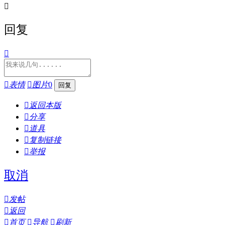

回复


表情

图片
0

返回本版

分享

道具

复制链接

举报
取消

发帖

返回

首页

导航

刷新