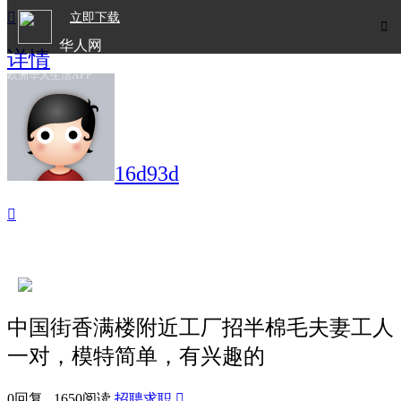

立即下载

华人网
详情
欧洲华人生活APP
16d93d

中国街香满楼附近工厂招半棉毛夫妻工人
一对，模特简单，有兴趣的
0回复 1650阅读
招聘求职
