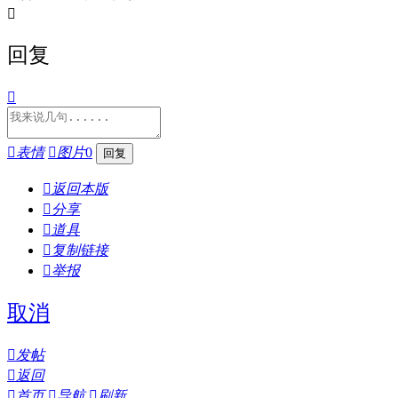

回复


表情

图片
0

返回本版

分享

道具

复制链接

举报
取消

发帖

返回

首页

导航

刷新