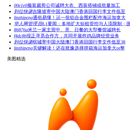
00e1e0
服装裁剪公司诚聘大衣、西装搭铺或批量加工
到位快递
吉隆坡寄中国大陆澳门香港回国行李文件低至
linzhipeng
通俗易懂！运一批铝合金围栏配件海运加拿大
华人网管理员
8.1要闻：多地扩大短租管控与人流限制；
86876a
米兰一家主营中、意、日餐的大型餐馆诚聘长
f4dc8b
现正寻觅合作方，共同开展炸鸡品牌经营业务
到位快递
槟城寄中国大陆澳门香港回国行李文件低至38
linzhipeng
关键解读！还在犹豫选择拼箱海运加拿大or整
美图精选