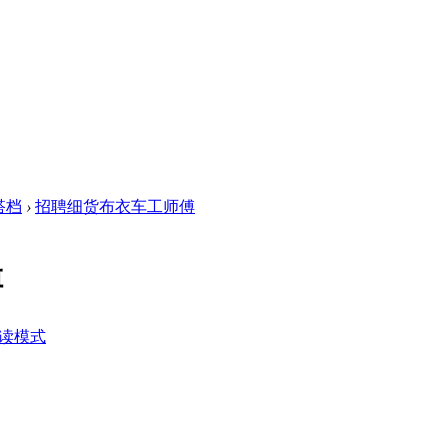
搭档
›
招聘细货布衣车工师傅
傅
读模式