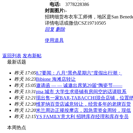
电话:
3778228386
封面图片:
-
招聘细货布衣车工师傅，地区是San Benedetto d
详情电话或微信CSZ19710505
回复
删除
使用道具
返回列表
发布新帖
最新话题
昨天 17:05
8.7要闻：八月“黑色星期六”度假出行潮；
昨天 16:23
Bibione 海滩店转让
昨天 15:05
邀请函 — — 诚邀出席第29届“陶瓷节——
昨天 13:31
pisa 城市 大学生求搭铺有房间空的话请联系
昨天 12:21
现出售一家BAR-TABACCHI混合店铺，位置
昨天 12:20
维罗纳百货店诚意转让，经营多年的老牌百货
昨天 12:20
米兰周边正规按摩店，因急需资金周转，现低
昨天 12:15
YS FAMILY意大利 招聘库存经理和库存专员
本周热点