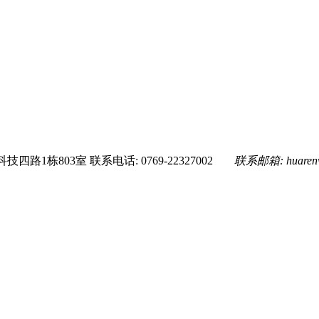
技四路1栋803室
联系电话: 0769-22327002
联系邮箱:
huare