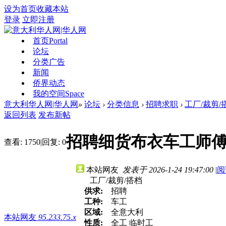
设为首页
收藏本站
登录
立即注册
首页
Portal
论坛
分类广告
新闻
侨界动态
我的空间
Space
意大利华人网|华人网
»
论坛
›
分类信息
›
招聘求职
›
工厂/裁剪/
返回列表
发布新帖
招聘细货布衣车工师
查看:
1750
|
回复:
0
本站网友
发表于 2026-1-24 19:47:00
|
阅
工厂/裁剪/搭档
供求:
招聘
工种:
车工
区域:
全意大利
本站网友
95.233.75.x
性质:
全工 临时工