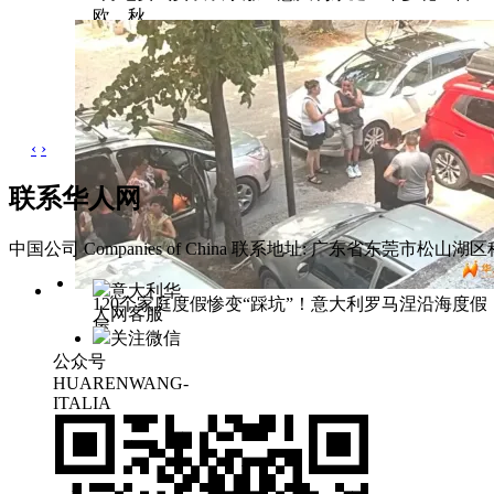
欧，秋
‹
›
联系华人网
中国公司 Companies of China
联系地址: 广东省东莞市松山湖区科
意大利华
120个家庭度假惨变“踩坑”！意大利罗马涅沿海度假
人网客服
屋
关注微信
公众号
HUARENWANG-
ITALIA