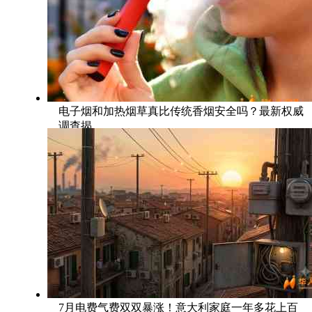
电子烟和加热烟草真比传统香烟安全吗？最新权威
调查揭
7月电费气费双双暴涨！意大利家庭一年多花上百