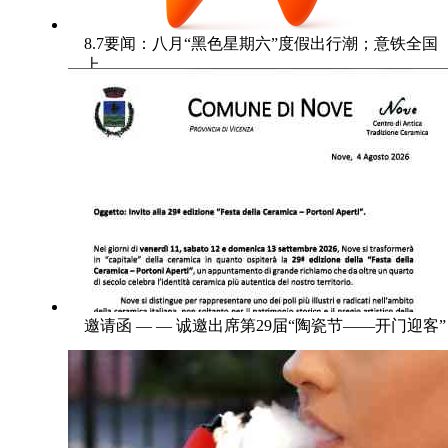
8.7要闻：八月“黑色星期六”度假出行潮；意铁全国
上
邀请函 — — 诚邀出席第29届“陶瓷节——开门迎客”