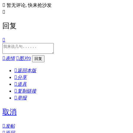

暂无评论, 快来抢沙发

回复


表情

图片
0

返回本版

分享

道具

复制链接

举报
取消

发帖

返回