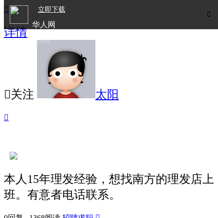

立即下载

华人网
详情
欧洲华人生活APP

关注
太阳

本人15年理发经验，想找南方的理发店上
班。有意者电话联系。
0回复 1368阅读
招聘求职
