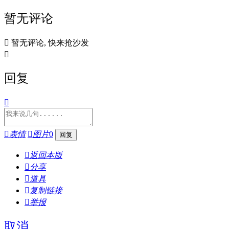
暂无评论

暂无评论, 快来抢沙发

回复


表情

图片
0

返回本版

分享

道具

复制链接

举报
取消