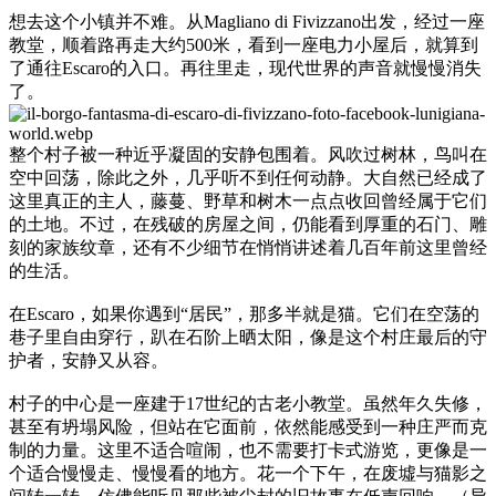
想去这个小镇并不难。从Magliano di Fivizzano出发，经过一座
教堂，顺着路再走大约500米，看到一座电力小屋后，就算到
了通往Escaro的入口。再往里走，现代世界的声音就慢慢消失
了。
整个村子被一种近乎凝固的安静包围着。风吹过树林，鸟叫在
空中回荡，除此之外，几乎听不到任何动静。大自然已经成了
这里真正的主人，藤蔓、野草和树木一点点收回曾经属于它们
的土地。不过，在残破的房屋之间，仍能看到厚重的石门、雕
刻的家族纹章，还有不少细节在悄悄讲述着几百年前这里曾经
的生活。
在Escaro，如果你遇到“居民”，那多半就是猫。它们在空荡的
巷子里自由穿行，趴在石阶上晒太阳，像是这个村庄最后的守
护者，安静又从容。
村子的中心是一座建于17世纪的古老小教堂。虽然年久失修，
甚至有坍塌风险，但站在它面前，依然能感受到一种庄严而克
制的力量。这里不适合喧闹，也不需要打卡式游览，更像是一
个适合慢慢走、慢慢看的地方。花一个下午，在废墟与猫影之