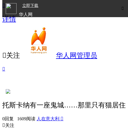

立即下载

华人网
详情
欧洲华人生活APP

关注
华人网管理员

托斯卡纳有一座鬼城……那里只有猫居住
0回复 1609阅读
人在意大利


关注