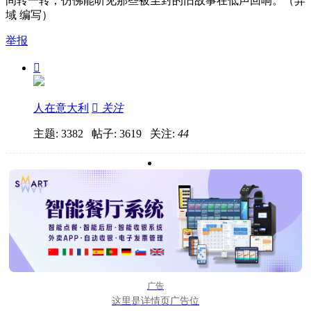
间转一转，仿佛能听见那些被尘封的旧故事在低声回响。（异
域 编写）
举报

人在意大利

关注
主题: 3382 帖子: 3619
关注:
44
广告
这里是详情页广告位