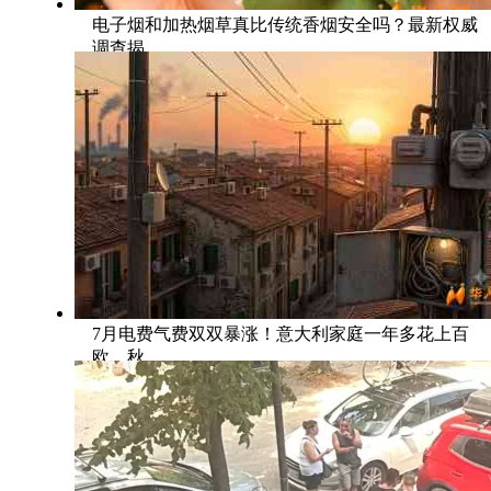
电子烟和加热烟草真比传统香烟安全吗？最新权威
调查揭
7月电费气费双双暴涨！意大利家庭一年多花上百
欧，秋