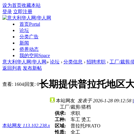
设为首页
收藏本站
登录
立即注册
首页
Portal
论坛
分类广告
新闻
侨界动态
我的空间
Space
意大利华人网|华人网
»
论坛
›
分类信息
›
招聘求职
›
工厂/裁剪/
返回列表
发布新帖
长期提供普拉托地区
查看:
1604
|
回复:
0
本站网友
发表于 2026-1-28 09:12:58
|
工厂/裁剪/搭档
供求:
求职
工种:
车工 烫工
本站网友
113.102.238.x
区域:
普拉托PRATO
性质:
全工