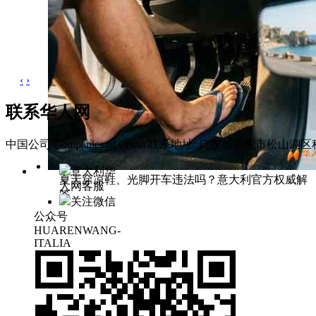
‹
›
联系华人网
中国公司 Companies of China
联系地址: 广东省东莞市松山湖区科
意大利华
夏天穿凉鞋、光脚开车违法吗？意大利官方权威解
人网客服
答
关注微信
公众号
HUARENWANG-
ITALIA