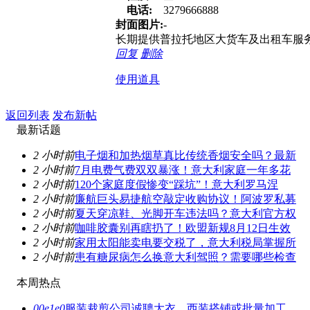
电话:
3279666888
封面图片:
-
长期提供普拉托地区大货车及出租车服
回复
删除
使用道具
返回列表
发布新帖
最新话题
2 小时前
电子烟和加热烟草真比传统香烟安全吗？最新
2 小时前
7月电费气费双双暴涨！意大利家庭一年多花
2 小时前
120个家庭度假惨变“踩坑”！意大利罗马涅
2 小时前
廉航巨头易捷航空敲定收购协议！阿波罗私募
2 小时前
夏天穿凉鞋、光脚开车违法吗？意大利官方权
2 小时前
咖啡胶囊别再瞎扔了！欧盟新规8月12日生效
2 小时前
家用太阳能卖电要交税了，意大利税局掌握所
2 小时前
患有糖尿病怎么换意大利驾照？需要哪些检查
本周热点
00e1e0
服装裁剪公司诚聘大衣、西装搭铺或批量加工