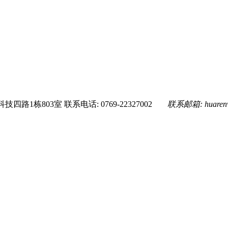
技四路1栋803室
联系电话: 0769-22327002
联系邮箱:
huare