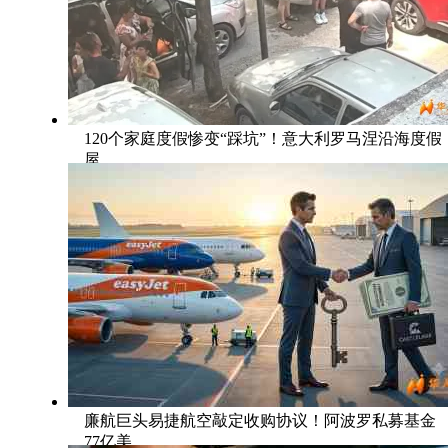
120个家庭度假惨变“踩坑”！意大利罗马涅沿海度假
屋
廉航巨头易捷航空敲定收购协议！阿波罗私募基金
77亿美