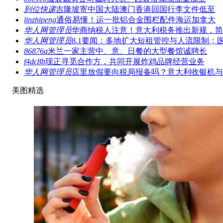
到位快递
吉隆坡寄中国大陆澳门香港回国行李文件低至
linzhipeng
通俗易懂！运一批铝合金围栏配件海运加拿大
华人网管理员
华商纳税人注意！意大利税务推出新规，简
华人网管理员
8.1要闻：多地扩大短租管控与人流限制；
86876a
米兰一家主营中、意、日餐的大型餐馆诚聘长
f4dc8b
现正寻觅合作方，共同开展炸鸡品牌经营业务
华人网管理员
店里放假要向税局报备吗？意大利收银机与
美图精选