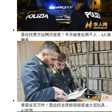
普拉托警方拉网式巡查！半月核查近两千人，4人落
网多
查获近百万件！普拉托仓库惊现假冒迪士尼玩具，
42岁华