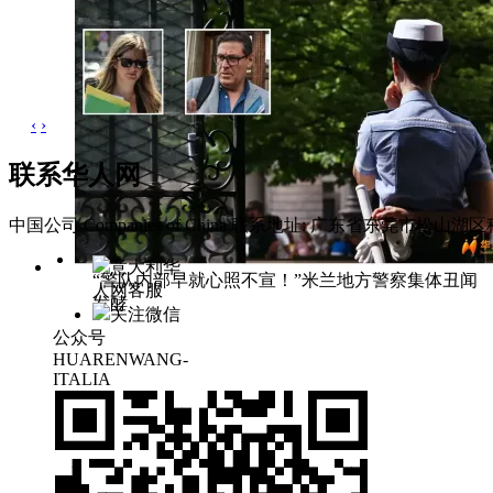
‹
›
联系华人网
中国公司 Companies of China
联系地址: 广东省东莞市松山湖区科
意大利华
“警队内部早就心照不宣！”米兰地方警察集体丑闻
人网客服
发酵
关注微信
公众号
HUARENWANG-
ITALIA