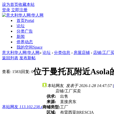
设为首页
收藏本站
登录
立即注册
首页
Portal
论坛
分类广告
新闻
侨界动态
我的空间
Space
意大利华人网|华人网
»
论坛
›
分类信息
›
房屋店铺
›
店铺/工厂
返回列表
发布新帖
位于曼托瓦附近Aso
查看:
1583
|
回复:
0
本站网友
发表于 2026-1-28 14:47:57
|
店铺/工厂买卖
供求:
出售
来源:
直接房东
本站网友
113.102.238.x
商铺类型:
工厂
区域:
布雷西亚BRESCIA