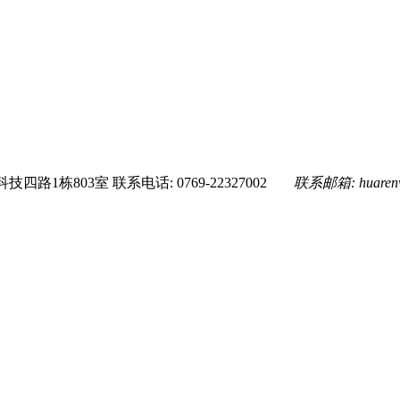
技四路1栋803室
联系电话: 0769-22327002
联系邮箱:
huare