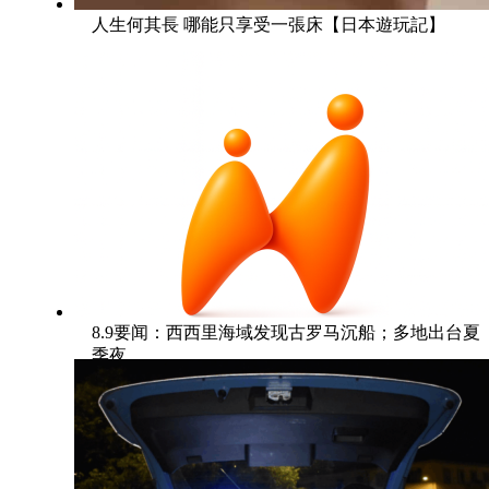
人生何其長 哪能只享受一張床【日本遊玩記】
8.9要闻：西西里海域发现古罗马沉船；多地出台夏
季夜