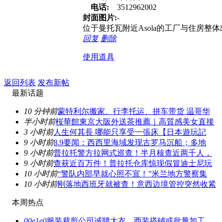
电话:
3512962002
封面图片:
-
位于曼托瓦附近Asola的工厂与住房整体
回复
删除
使用道具
返回列表
发布新帖
最新话题
10 分钟前
蒙特利尔搬家、行李托运、拼车带货 温哥华
半小时前
桜華館東京大阪外送茶推薦｜高質感美女直接
3 小时前
人生何其長 哪能只享受一張床【日本遊玩記
9 小时前
8.9要闻：西西里海域发现古罗马沉船；多地
9 小时前
普拉托警方拉网式巡查！半月核查近两千人，
9 小时前
查获近百万件！普拉托仓库惊现假冒迪士尼玩
10 小时前
“警队内部早就心照不宣！”米兰地方警察集
10 小时前
刚落地西班牙就被查！意西边境管控突然收紧
本周热点
00e1e0
服装裁剪公司诚聘大衣、西装搭铺或批量加工