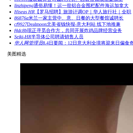
linzhipeng
通俗易懂！运一批铝合金围栏配件海运加拿大
Hiseas HR
【罗马招聘】旅游计调OP｜华人旅行社｜全职
86876a
米兰一家主营中、意、日餐的大型餐馆诚聘长
cf9927
Dealmoon北美省钱快报-意大利站 线下地推兼
f4dc8b
现正寻觅合作方，共同开展炸鸡品牌经营业务
Seiki-HR
半导体公司聘请销售人员
华人网管理员
8.4日要闻：12日意大利全境将迎来日偏食
美图精选