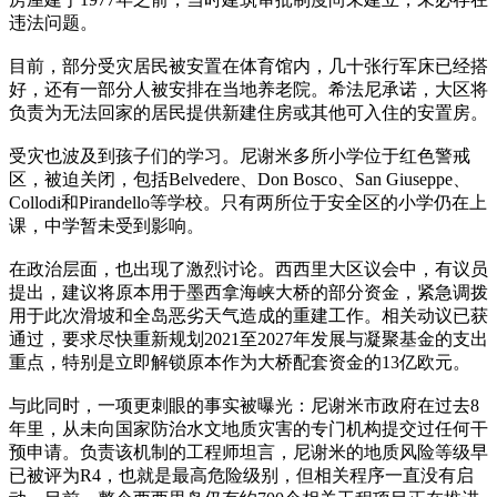
违法问题。
目前，部分受灾居民被安置在体育馆内，几十张行军床已经搭
好，还有一部分人被安排在当地养老院。希法尼承诺，大区将
负责为无法回家的居民提供新建住房或其他可入住的安置房。
受灾也波及到孩子们的学习。尼谢米多所小学位于红色警戒
区，被迫关闭，包括Belvedere、Don Bosco、San Giuseppe、
Collodi和Pirandello等学校。只有两所位于安全区的小学仍在上
课，中学暂未受到影响。
在政治层面，也出现了激烈讨论。西西里大区议会中，有议员
提出，建议将原本用于墨西拿海峡大桥的部分资金，紧急调拨
用于此次滑坡和全岛恶劣天气造成的重建工作。相关动议已获
通过，要求尽快重新规划2021至2027年发展与凝聚基金的支出
重点，特别是立即解锁原本作为大桥配套资金的13亿欧元。
与此同时，一项更刺眼的事实被曝光：尼谢米市政府在过去8
年里，从未向国家防治水文地质灾害的专门机构提交过任何干
预申请。负责该机制的工程师坦言，尼谢米的地质风险等级早
已被评为R4，也就是最高危险级别，但相关程序一直没有启