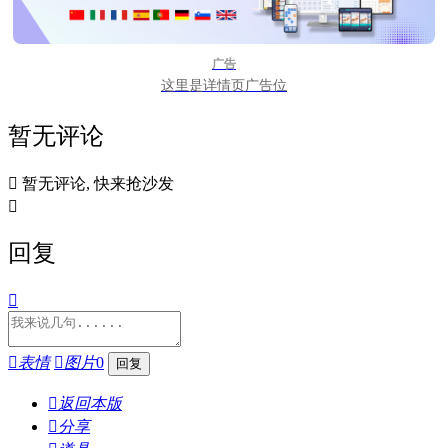
广告
这里是详情页广告位
暂无评论

暂无评论, 快来抢沙发

回复


表情

图片
0

返回本版

分享