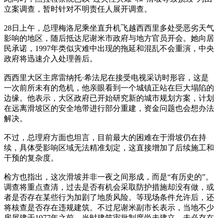
立案调查，暂时针对不明责任人展开调查。
28日上午，总理梅洛尼乘坐直升机飞越西西里多处受恶劣天气
影响的地区，随后抵达尼谢米市政府与地方官员开会。她向居
民承诺，1997年类似灾难中出现的拖延和混乱不会重演，中央
政府将迅速介入处理善后。
西西里大区主席雷纳托·希法尼在接受电视采访时形容，这是
一次前所未有的危机，他亲眼看到一个城镇正站在巨大塌陷的
边缘。他表示，大区政府已开始研究新的城市规划方案，计划
在远离滑坡区的安全地带进行部分重建，资金问题也会想办法
解决。
不过，总理府方面也坦言，目前最大的困难在于滑坡仍在持
续，具体受影响区域无法精准划定，这直接增加了后续施工和
干预的复杂度。
检方也指出，这次滑坡并非一夜之间形成，而是“有历史的”。
调查将重点查清，过去是否有机会采取防护措施却没有做，或
者是否存在某些行为加剧了地质风险。等现场条件允许后，还
将核查是否存在违规建筑。不过尼谢米副市长表示，当地不少
房屋建于1977年之前，当时建筑审批制度尚未建立，未必存在