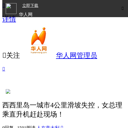

立即下载

华人网
详情
欧洲华人生活APP

关注
华人网管理员

西西里岛一城市4公里滑坡失控，女总理
乘直升机赶赴现场！
0回复 1501阅读
人在意大利
