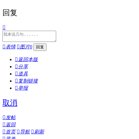
回复


表情

图片
0

返回本版

分享

道具

复制链接

举报
取消

发帖

返回

首页

导航

刷新

菜单