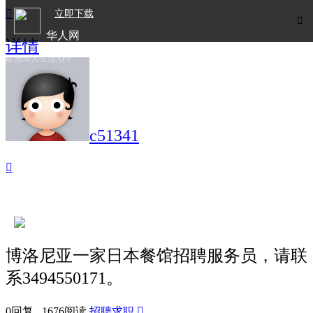

立即下载

华人网
详情
欧洲华人生活APP
c51341

博洛尼亚一家日本餐馆招聘服务员，请联
系3494550171。
0回复 1676阅读
招聘求职
