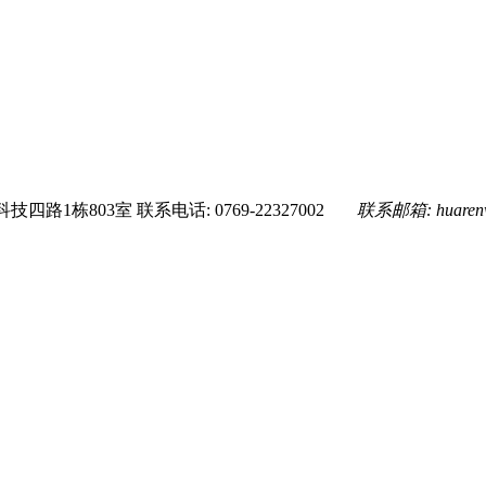
技四路1栋803室
联系电话: 0769-22327002
联系邮箱:
huare