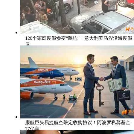
120个家庭度假惨变“踩坑”！意大利罗马涅沿海度假
屋
廉航巨头易捷航空敲定收购协议！阿波罗私募基金
77亿美