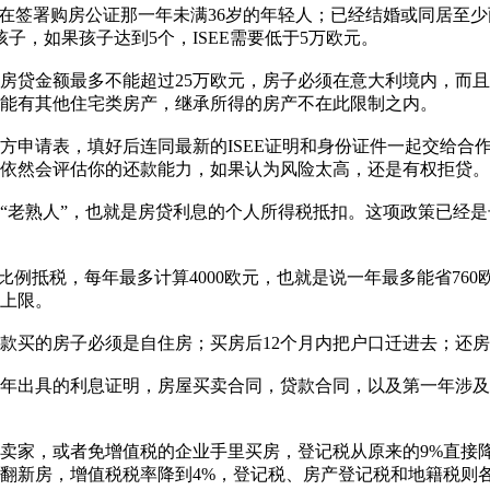
：在签署购房公证那一年未满36岁的年轻人；已经结婚或同居至少
子，如果孩子达到5个，ISEE需要低于5万欧元。
房贷金额最多不能超过25万欧元，房子必须在意大利境内，而且
上不能有其他住宅类房产，继承所得的房产不在此限制之内。
官方申请表，填好后连同最新的ISEE证明和身份证件一起交给合作
依然会评估你的还款能力，如果认为风险太高，还是有权拒贷。
“老熟人”，也就是房贷利息的个人所得税抵扣。这项政策已经
比例抵税，每年最多计算4000欧元，也就是说一年最多能省7
的上限。
款买的房子必须是自住房；买房后12个月内把户口迁进去；还
年出具的利息证明，房屋买卖合同，贷款合同，以及第一年涉及的公
家，或者免增值税的企业手里买房，登记税从原来的9%直接降到
翻新房，增值税税率降到4%，登记税、房产登记税和地籍税则各