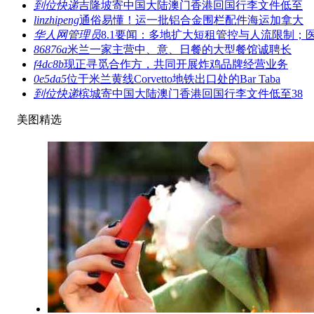
到位快递
吉隆坡寄中国大陆澳门香港回国行李文件低至
linzhipeng
通俗易懂！运一批铝合金围栏配件海运加拿大
华人网管理员
8.1要闻：多地扩大短租管控与人流限制；
86876a
米兰一家主营中、意、日餐的大型餐馆诚聘长
f4dc8b
现正寻觅合作方，共同开展炸鸡品牌经营业务
0e5da5
位于米兰黄线Corvetto地铁出口处的Bar Taba
到位快递
槟城寄中国大陆澳门香港回国行李文件低至38
美图精选