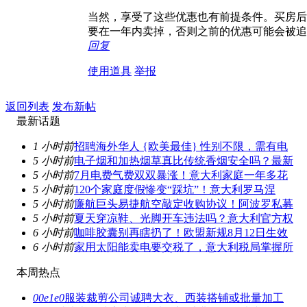
当然，享受了这些优惠也有前提条件。买房后
要在一年内卖掉，否则之前的优惠可能会被追
回复
使用道具
举报
返回列表
发布新帖
最新话题
1 小时前
招聘海外华人 {欧美最佳} 性别不限，需有电
5 小时前
电子烟和加热烟草真比传统香烟安全吗？最新
5 小时前
7月电费气费双双暴涨！意大利家庭一年多花
5 小时前
120个家庭度假惨变“踩坑”！意大利罗马涅
5 小时前
廉航巨头易捷航空敲定收购协议！阿波罗私募
5 小时前
夏天穿凉鞋、光脚开车违法吗？意大利官方权
6 小时前
咖啡胶囊别再瞎扔了！欧盟新规8月12日生效
6 小时前
家用太阳能卖电要交税了，意大利税局掌握所
本周热点
00e1e0
服装裁剪公司诚聘大衣、西装搭铺或批量加工