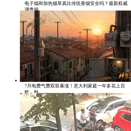
电子烟和加热烟草真比传统香烟安全吗？最新权威
调查揭
7月电费气费双双暴涨！意大利家庭一年多花上百
欧，秋