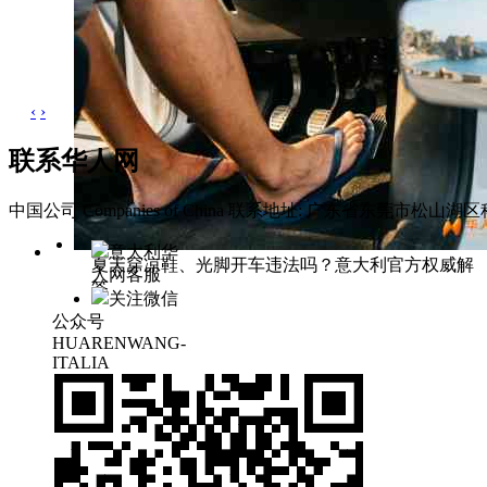
‹
›
联系华人网
中国公司 Companies of China
联系地址: 广东省东莞市松山湖区科
意大利华
夏天穿凉鞋、光脚开车违法吗？意大利官方权威解
人网客服
答
关注微信
公众号
HUARENWANG-
ITALIA