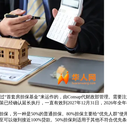
“首套房担保基金”来运作的，由Consap代财政部管理。需
已经确认延长执行，一直有效到2027年12月31日，2026年全
担保，另一种是50%的普通担保。80%担保主要给“优先人群”使
至可以做到接近100%贷款。50%担保则适用于其他不符合优先