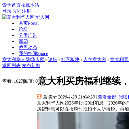
设为首页
收藏本站
登录
立即注册
首页
Portal
论坛
分类广告
新闻
侨界动态
我的空间
Space
意大利华人网|华人网
»
论坛
›
社区板块
›
人在意大利
›
意大利买
返回列表
发布新帖
意大利买房福利继续，
查看:
1827
|
回复:
0
发表于 2026-1-29 21:04:28
|
查看全部
|
阅读
意大利华人网2026年1月29日消息：20
房贷利息可以在报税时抵扣个人所得税。再加