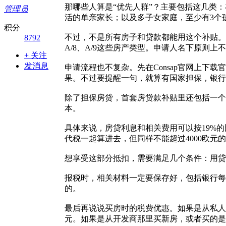
那哪些人算是“优先人群”？主要包括这几类
管理员
活的单亲家长；以及多子女家庭，至少有3个孩
积分
不过，不是所有房子和贷款都能用这个补贴。
8792
A/8、A/9这些房产类型。申请人名下原则
+ 关注
发消息
申请流程也不复杂。先在Consap官网上下载
果。不过要提醒一句，就算有国家担保，银行
除了担保房贷，首套房贷款补贴里还包括一个
本。
具体来说，房贷利息和相关费用可以按19%的
代税一起算进去，但同样不能超过4000欧元
想享受这部分抵扣，需要满足几个条件：用贷
报税时，相关材料一定要保存好，包括银行每
的。
最后再说说买房时的税费优惠。如果是从私人卖
元。如果是从开发商那里买新房，或者买的是