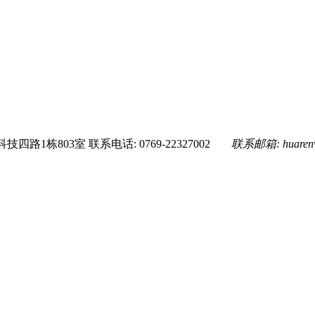
技四路1栋803室
联系电话: 0769-22327002
联系邮箱:
huare