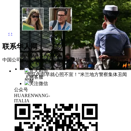
‹
›
联系华人网
中国公司 Companies of China
联系地址: 广东省东莞市松山湖区科
意大利华
“警队内部早就心照不宣！”米兰地方警察集体丑闻
人网客服
发酵
关注微信
公众号
HUARENWANG-
ITALIA