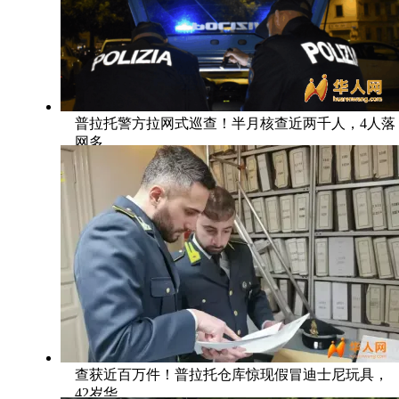
普拉托警方拉网式巡查！半月核查近两千人，4人落
网多
查获近百万件！普拉托仓库惊现假冒迪士尼玩具，
42岁华