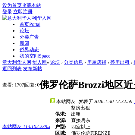
设为首页
收藏本站
登录
立即注册
首页
Portal
论坛
分类广告
新闻
侨界动态
我的空间
Space
意大利华人网|华人网
»
论坛
›
分类信息
›
房屋店铺
›
整房出租
›
返回列表
发布新帖
佛罗伦萨Brozzi地
查看:
1707
|
回复:
0
本站网友
发表于 2026-1-30 12:32:59
|
整房出租
供求:
出租
来源:
直接房东
本站网友
113.102.238.x
户型:
四室以上
区域:
佛罗伦萨FIRENZE