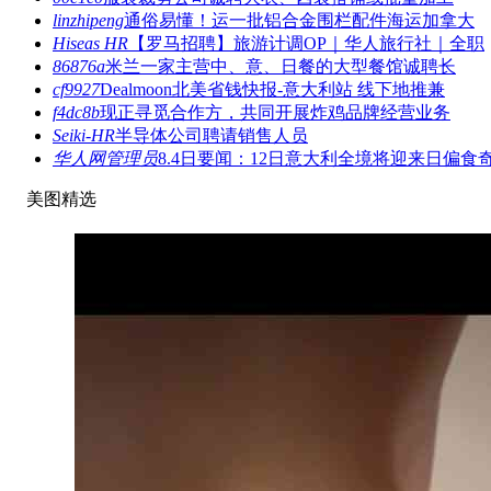
linzhipeng
通俗易懂！运一批铝合金围栏配件海运加拿大
Hiseas HR
【罗马招聘】旅游计调OP｜华人旅行社｜全职
86876a
米兰一家主营中、意、日餐的大型餐馆诚聘长
cf9927
Dealmoon北美省钱快报-意大利站 线下地推兼
f4dc8b
现正寻觅合作方，共同开展炸鸡品牌经营业务
Seiki-HR
半导体公司聘请销售人员
华人网管理员
8.4日要闻：12日意大利全境将迎来日偏食
美图精选