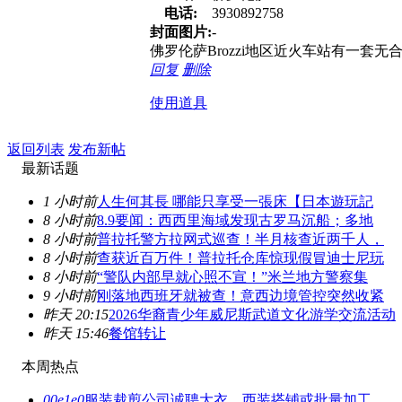
电话:
3930892758
封面图片:
-
佛罗伦萨Brozzi地区近火车站有一套无
回复
删除
使用道具
返回列表
发布新帖
最新话题
1 小时前
人生何其長 哪能只享受一張床【日本遊玩記
8 小时前
8.9要闻：西西里海域发现古罗马沉船；多地
8 小时前
普拉托警方拉网式巡查！半月核查近两千人，
8 小时前
查获近百万件！普拉托仓库惊现假冒迪士尼玩
8 小时前
“警队内部早就心照不宣！”米兰地方警察集
9 小时前
刚落地西班牙就被查！意西边境管控突然收紧
昨天 20:15
2026华裔青少年威尼斯武道文化游学交流活动
昨天 15:46
餐馆转让
本周热点
00e1e0
服装裁剪公司诚聘大衣、西装搭铺或批量加工