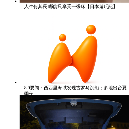
人生何其長 哪能只享受一張床【日本遊玩記】
8.9要闻：西西里海域发现古罗马沉船；多地出台夏
季夜