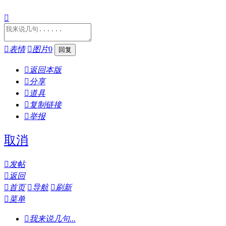


表情

图片
0

返回本版

分享

道具

复制链接

举报
取消

发帖

返回

首页

导航

刷新

菜单

我来说几句...