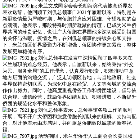
米兰文成同乡会会长胡海滨代表旅意侨界发
表欢送辞，他回顾了刘侃总领事自2021年履新以来，特别是在
新冠疫情最为严峻时期，与侨胞并肩应对困难、守望相助的点
点滴滴。他表示，那段特殊时期所凝聚的情谊，已成为米兰侨
界共同的珍贵记忆，也让广大侨胞在异国他乡深切感受到祖国
的关怀与温暖。疫情之后，在刘侃总领事的持续关心和支持
下，米兰领区侨界凝聚力不断增强，侨团协作更加紧密，整体
发展更加稳健有序。
刘侃总领事在发言中深情回顾了四年多来在
米兰履职的难忘经历。他表示，自履新以来，始终秉持“外交
为民、服务全局”的工作理念，认真履行职责，积极推动中意
地方层面的沟通交流，广泛走访领区各地，与当地政府、社会
各界保持密切联系，为深化中意在经贸、人文等领域的交流合
作作出努力。同时，他高度重视侨务工作和侨团建设，倡导依
法合规、诚信经营，鼓励侨界团结互助、积极进取，不断提升
侨团的规范化水平和整体形象。
刘侃总领事表示，总领事馆各项工作的顺利
开展，离不开广大侨团和旅意侨胞长期以来的理解、支持与配
合，对此他表示由衷感谢，并向旅意侨胞致以诚挚的新春祝
福。
活动期间，米兰华侨华人工商会会长黄国权