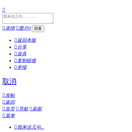


表情

图片
0

返回本版

分享

道具

复制链接

举报
取消

发帖

返回

首页

导航

刷新

菜单

我来说几句...