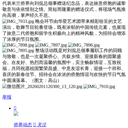
代表米兰侨界向刘侃总领事赠送纪念品，表达旅意侨胞的诚挚
敬意与依依惜别之情。简短而隆重的赠送仪式，将现场气氛推
向高潮，掌声经久不息。
晚会环节由华星艺术团带来精彩纷呈的文艺
演出，歌舞节目轮番登场，既有浓郁的中国传统元素，也展现
了旅意二代侨胞和留学生积极向上的精神风貌，为招待会增添
了浓厚的节日氛围。
整场活动既是对刘侃总领事履职工作的回顾
与致敬，也是一次凝聚侨心、共叙乡情、迎接新春的团聚盛
会。在友好、热烈而温馨的氛围中，宾主畅叙情谊，互致祝
福，共同祝愿祖国繁荣昌盛、中意友谊长青，迎接一个祥和、
喜庆的新春佳节。招待会在浓浓的侨胞情谊与欢快的节日气氛
中圆满落幕。（图文：高山）
举报

侨界动态

关注