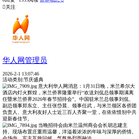

关注
华人网管理员
2026-2-1 13:07:46
活动类别:
节庆盛典
意大利华人网消息：1月31日晚，米兰希尔大
酒店内灯火辉煌，米兰侨界隆重举行“欢送刘侃总领事期满离
任暨米兰侨界2026年春节招待会”。中国驻米兰总领事刘侃、
副总领事郑东立、主任张岱晨、领事任武，与米兰领区各侨团
负责人、意大利友好人士近三百人齐聚一堂，在依依惜别中共
迎新春佳节。
当晚招待会由米兰温州商会会长胡志建主
持。现场布置庄重而温馨，洋溢着浓浓的年味与深厚的侨情。
会场内，宾主互致问候，气氛热烈而融洽。