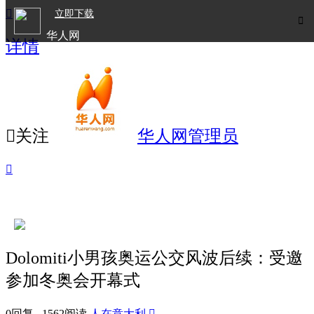

立即下载

华人网
详情
欧洲华人生活APP

关注
华人网管理员

Dolomiti小男孩奥运公交风波后续：受邀
参加冬奥会开幕式
0回复 1562阅读
人在意大利
