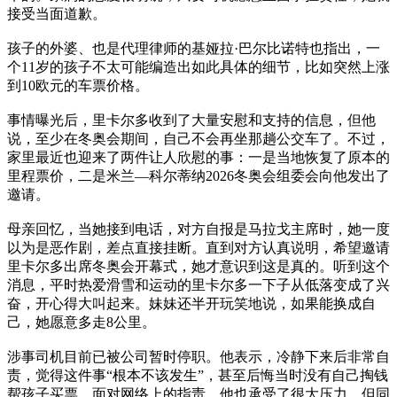
接受当面道歉。
孩子的外婆、也是代理律师的基娅拉·巴尔比诺特也指出，一
个11岁的孩子不太可能编造出如此具体的细节，比如突然上涨
到10欧元的车票价格。
事情曝光后，里卡尔多收到了大量安慰和支持的信息，但他
说，至少在冬奥会期间，自己不会再坐那趟公交车了。不过，
家里最近也迎来了两件让人欣慰的事：一是当地恢复了原本的
里程票价，二是米兰—科尔蒂纳2026冬奥会组委会向他发出了
邀请。
母亲回忆，当她接到电话，对方自报是马拉戈主席时，她一度
以为是恶作剧，差点直接挂断。直到对方认真说明，希望邀请
里卡尔多出席冬奥会开幕式，她才意识到这是真的。听到这个
消息，平时热爱滑雪和运动的里卡尔多一下子从低落变成了兴
奋，开心得大叫起来。妹妹还半开玩笑地说，如果能换成自
己，她愿意多走8公里。
涉事司机目前已被公司暂时停职。他表示，冷静下来后非常自
责，觉得这件事“根本不该发生”，甚至后悔当时没有自己掏钱
帮孩子买票。面对网络上的指责，他也承受了很大压力，但同