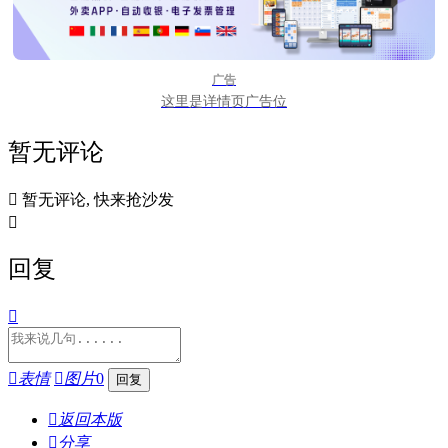
广告
这里是详情页广告位
暂无评论

暂无评论, 快来抢沙发

回复


表情

图片
0

返回本版

分享