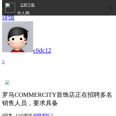

立即下载

华人网
详情
欧洲华人生活APP
c6dc12

罗马COMMERCITY首饰店正在招聘多名
销售人员，要求具备
0回复 1445阅读
招聘求职
