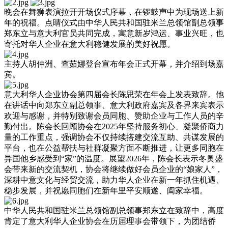
晚会在舞狮表演拉开开场仪式序幕，在锣鼓声中为现场送上新
年的祝福。点睛仪式由中华人民共和国驻米兰总领馆副总领事
郑东立与意大利官员共同完成，寓意新岁鸿运、事业兴旺，也
寄托对华人企业在意大利稳健发展的美好祝愿。
主持人胡仲洲、查茹娜登台宣布年会正式开幕，并介绍到场嘉
宾。
意大利华人企业协会第四届会长陈思荣在年会上发表致辞。他
在讲话中向郑东立副总领事、意大利政府嘉宾及各界来宾表示
欢迎与感谢，并特别致谢会员同胞、赞助企业与工作人员的辛
勤付出。陈会长回顾协会在2025年坚持服务初心、凝聚侨商力
量的工作重点，强调协会不仅持续搭建交流互助、共谋发展的
平台，也在公益帮扶与社群凝聚方面不断推进，让更多同胞在
异国他乡感受到“家”的温度。展望2026年，陈会长表示冬奥盛
会带来新的交流契机，协会将继续做好会员企业的“娘家人”，
深耕中意文化与经贸交流，助力华人企业在新一年抓住机遇、
稳步发展，并祝愿同胞们在新年里平安顺遂、阖家幸福。
中华人民共和国驻米兰总领馆副总领事郑东立在致辞中，高度
肯定了意大利华人企业协会在历届理事会带领下，为团结侨