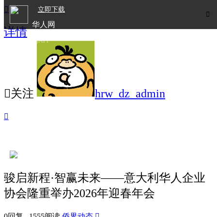

立即下载

华人网
详情
欧洲华人生活APP

关注
hrw_dz_admin

骏启新程·智赢未来——意大利华人企业
协会隆重举办2026年迎春年会
0回复 1555阅读
侨界动态
