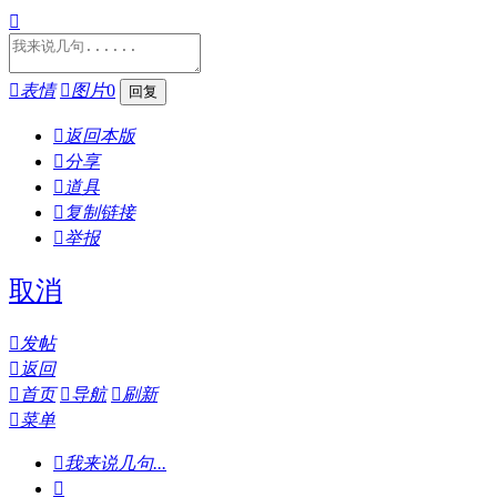


表情

图片
0

返回本版

分享

道具

复制链接

举报
取消

发帖

返回

首页

导航

刷新

菜单

我来说几句...
