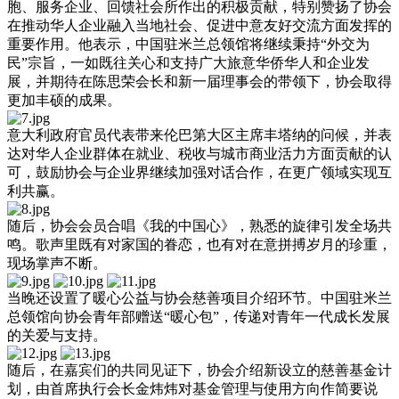
胞、服务企业、回馈社会所作出的积极贡献，特别赞扬了协会
在推动华人企业融入当地社会、促进中意友好交流方面发挥的
重要作用。他表示，中国驻米兰总领馆将继续秉持“外交为
民”宗旨，一如既往关心和支持广大旅意华侨华人和企业发
展，并期待在陈思荣会长和新一届理事会的带领下，协会取得
更加丰硕的成果。
意大利政府官员代表带来伦巴第大区主席丰塔纳的问候，并表
达对华人企业群体在就业、税收与城市商业活力方面贡献的认
可，鼓励协会与企业界继续加强对话合作，在更广领域实现互
利共赢。
随后，协会会员合唱《我的中国心》，熟悉的旋律引发全场共
鸣。歌声里既有对家国的眷恋，也有对在意拼搏岁月的珍重，
现场掌声不断。
当晚还设置了暖心公益与协会慈善项目介绍环节。中国驻米兰
总领馆向协会青年部赠送“暖心包”，传递对青年一代成长发展
的关爱与支持。
随后，在嘉宾们的共同见证下，协会介绍新设立的慈善基金计
划，由首席执行会长金炜炜对基金管理与使用方向作简要说