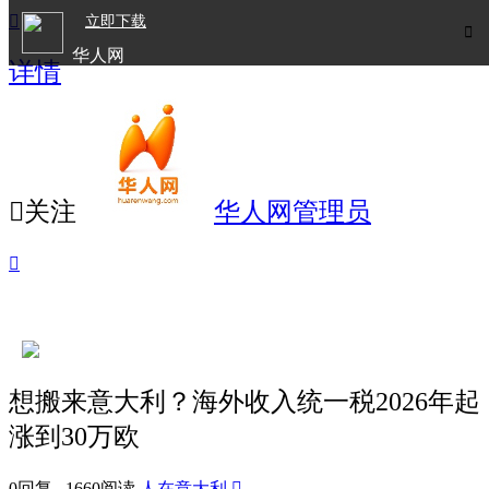

立即下载

华人网
详情
欧洲华人生活APP

关注
华人网管理员

想搬来意大利？海外收入统一税2026年起
涨到30万欧
0回复 1660阅读
人在意大利
