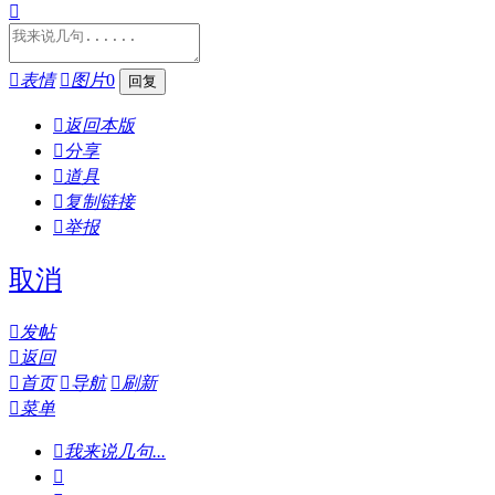


表情

图片
0

返回本版

分享

道具

复制链接

举报
取消

发帖

返回

首页

导航

刷新

菜单

我来说几句...
