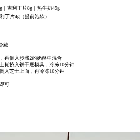
0g｜吉利丁片8g｜热牛奶45g
｜吉利丁片4g（提前泡软）
冷藏
，再倒入步骤2的奶酪中混合
士糊挤入饼干底模具，冷冻10分钟
倒入芝士上面，再冷冻10分钟
即可