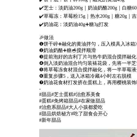
✔️芝士：淡奶油200g｜奶油奶酪200g｜白糖6
✔️草莓冻：草莓粉15g｜热水200g｜糖20g
✔️奶油花：淡奶油40g➕糖3g打发
🎉做法
❶饼干碎➕融化的黄油拌匀，压入模具入冰箱
❷奶油奶酪➕糖🥣搅拌顺滑
❸提前泡好的吉利丁片与热牛奶混合搅拌融化
❹倒入淡奶油混合均匀装裱花袋，先将一半芝
❺将草莓冻食材混合搅拌融化，将一半草莓液
❻重复步骤5，送入冰箱冷藏4小时左右脱模
❼奶油花食材打发挤在蛋糕上，再用樱桃装饰
-
#甜品#芝士蛋糕#治愈系美食
#蛋糕#免烤箱甜品#在家做甜品
#治愈系甜品#大人小孩都爱吃
#甜品烘焙秘方#吃了甜食会开心
#新年甜品