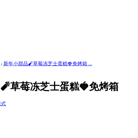
›
新年小甜品🧨草莓冻芝士蛋糕🍓免烤箱 ...
🧨草莓冻芝士蛋糕🍓免烤箱
模式