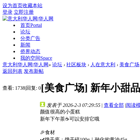
设为首页
收藏本站
登录
立即注册
首页
Portal
论坛
分类广告
新闻
侨界动态
我的空间
Space
意大利华人网|华人网
»
论坛
›
社区板块
›
人在意大利
›
美食广场
返回列表
发布新帖
[美食广场]
新年小甜品
查看:
1738
|
回复:
0
发表于 2026-2-3 07:29:55
|
查看全部
|
阅读
颜值很高的小蛋糕
新年下午茶☕️可以安排它哦
🎉食材
✔️饼干底：饼干碎100g｜融化的黄油45g