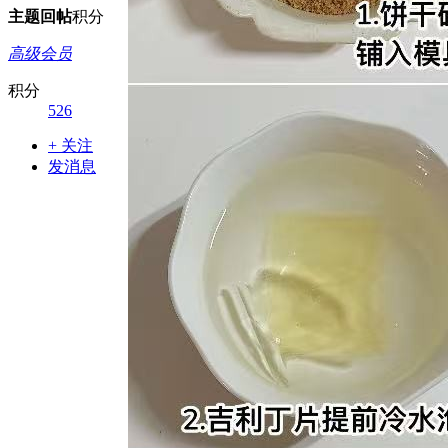
主题
回帖
积分
高级会员
积分
526
+ 关注
发消息