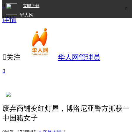

立即下载

华人网
详情
欧洲华人生活APP

关注
华人网管理员

废弃商铺变红灯屋，博洛尼亚警方抓获一
中国籍女子
0回复 1735阅读
人在意大利
