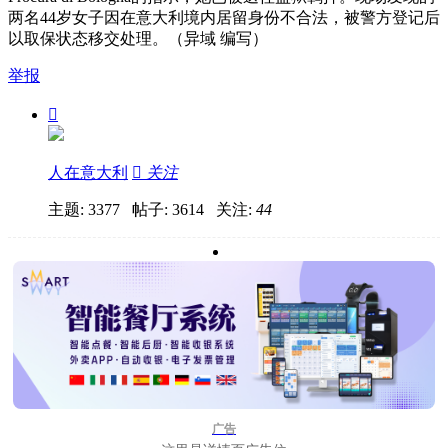
两名44岁女子因在意大利境内居留身份不合法，被警方登记后
以取保状态移交处理。（异域 编写）
举报

人在意大利

关注
主题: 3377 帖子: 3614
关注:
44
广告