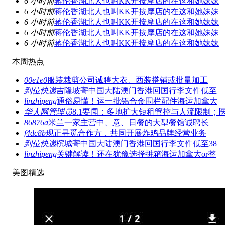
6 小时前
蒋伦香湖北人也叫KK开按摩店的在这和她妹妹
6 小时前
蒋伦香湖北人也叫KK开按摩店的在这和她妹妹
6 小时前
蒋伦香湖北人也叫KK开按摩店的在这和她妹妹
6 小时前
蒋伦香湖北人也叫KK开按摩店的在这和她妹妹
6 小时前
蒋伦香湖北人也叫KK开按摩店的在这和她妹妹
本周热点
00e1e0
服装裁剪公司诚聘大衣、西装搭铺或批量加工
到位快递
吉隆坡寄中国大陆澳门香港回国行李文件低至
linzhipeng
通俗易懂！运一批铝合金围栏配件海运加拿大
华人网管理员
8.1要闻：多地扩大短租管控与人流限制；
86876a
米兰一家主营中、意、日餐的大型餐馆诚聘长
f4dc8b
现正寻觅合作方，共同开展炸鸡品牌经营业务
到位快递
槟城寄中国大陆澳门香港回国行李文件低至38
linzhipeng
关键解读！还在犹豫选择拼箱海运加拿大or整
美图精选