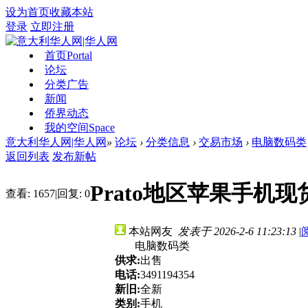
设为首页
收藏本站
登录
立即注册
首页
Portal
论坛
分类广告
新闻
侨界动态
我的空间
Space
意大利华人网|华人网
»
论坛
›
分类信息
›
交易市场
›
电脑数码类
返回列表
发布新帖
Prato地区苹果手机现货优
查看:
1657
|
回复:
0
本站网友
发表于 2026-2-6 11:23:13
|
电脑数码类
供求:
出售
电话:
3491194354
新旧:
全新
类别:
手机