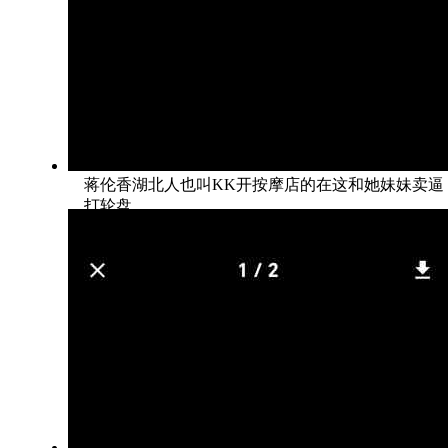
蒋伦香湖北人也叫KK开按摩店的在这和她妹妹卖逼
打轮盘