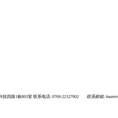
技四路1栋803室
联系电话: 0769-22327002
联系邮箱:
huare