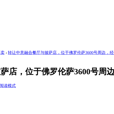
买卖
›
转让中意融合餐厅与披萨店，位于佛罗伦萨3600号周边，经 .
萨店，位于佛罗伦萨3600号周
阅读模式