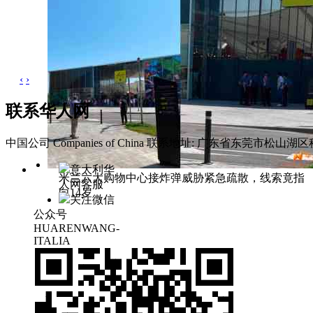
‹
›
联系华人网
中国公司 Companies of China
联系地址: 广东省东莞市松山湖区科
意大利华
米兰六大购物中心接炸弹威胁紧急疏散，线索竟指
人网客服
向14岁
关注微信
公众号
HUARENWANG-
ITALIA