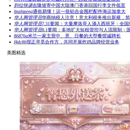
到位快递
吉隆坡寄中国大陆澳门香港回国行李文件低至
linzhipeng
通俗易懂！运一批铝合金围栏配件海运加拿大
华人网管理员
华商纳税人注意！意大利税务推出新规，简
华人网管理员
7.31要闻：大量摩洛哥人涌入西班牙；全国
华人网管理员
8.1要闻：多地扩大短租管控与人流限制；
86876a
米兰一家主营中、意、日餐的大型餐馆诚聘长
f4dc8b
现正寻觅合作方，共同开展炸鸡品牌经营业务
美图精选