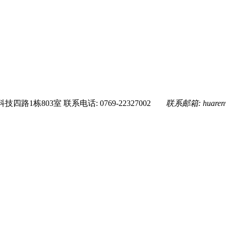
技四路1栋803室
联系电话: 0769-22327002
联系邮箱:
huare