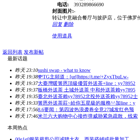
电话:
393289866690
封面图片:
-
转让中意融合餐厅与披萨店，位于佛罗伦萨3
回复
删除
使用道具
返回列表
发布新帖
最新话题
昨天 23:10
sushi swap - what to know
昨天 19:38
💸TG主頻道：[url]https://t.me/+ZyxTbuLw-
昨天 19:37
大臺灣暖箐恩頂級優質外送茶+line：yy78952
昨天 19:37
板橋外送茶 土城外送茶 中和外送茶賴yy7895
昨天 19:35
臺北外送茶賴yy78952北投外送茶賴yy78952士
昨天 19:33
箐恩外送茶莊~給你五星級的服務^^加line：y
昨天 17:56
8.6要闻：第四波热浪袭卷全意27城发红色预
昨天 17:46
米兰六大购物中心接炸弹威胁紧急疏散，线索
本周热点
00e1e0
服装裁剪公司诚聘大衣、西装搭铺或批量加工