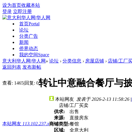
设为首页
收藏本站
登录
立即注册
首页
Portal
论坛
分类广告
新闻
侨界动态
我的空间
Space
意大利华人网|华人网
»
论坛
›
分类信息
›
房屋店铺
›
店铺/工厂
返回列表
发布新帖
转让中意融合餐厅与披
查看:
1465
|
回复:
0
本站网友
发表于 2026-2-13 11:58:26
|
店铺/工厂买卖
供求:
出售
来源:
直接房东
本站网友
113.102.237.x
商铺类型:
餐馆
区域:
全意大利