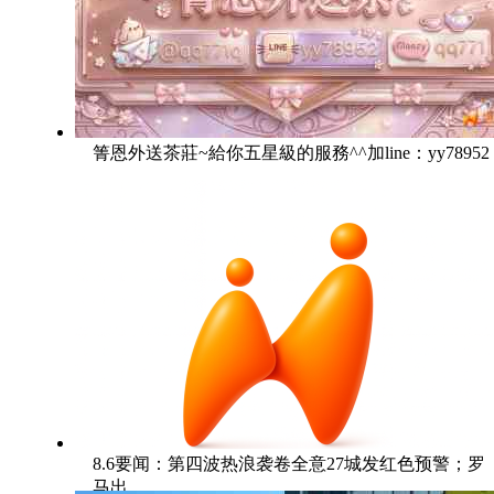
箐恩外送茶莊~給你五星級的服務^^加line：yy78952
8.6要闻：第四波热浪袭卷全意27城发红色预警；罗
马出