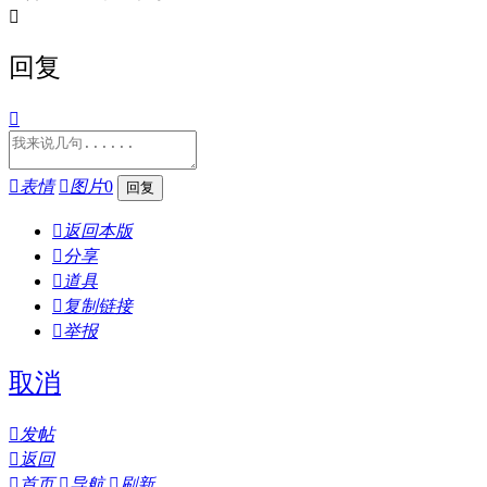

回复


表情

图片
0

返回本版

分享

道具

复制链接

举报
取消

发帖

返回

首页

导航

刷新