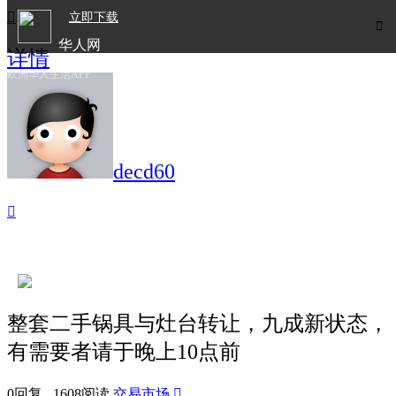

立即下载

华人网
详情
欧洲华人生活APP
decd60

整套二手锅具与灶台转让，九成新状态，
有需要者请于晚上10点前
0回复 1608阅读
交易市场
