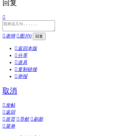
回复


表情

图片
0

返回本版

分享

道具

复制链接

举报
取消

发帖

返回

首页

导航

刷新

菜单