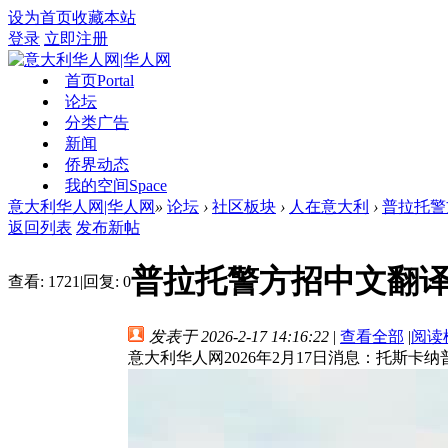
设为首页
收藏本站
登录
立即注册
首页
Portal
论坛
分类广告
新闻
侨界动态
我的空间
Space
意大利华人网|华人网
»
论坛
›
社区板块
›
人在意大利
›
普拉托警方
返回列表
发布新帖
普拉托警方招中文翻译
查看:
1721
|
回复:
0
发表于 2026-2-17 14:16:22
|
查看全部
|
阅读
意大利华人网2026年2月17日消息：托斯