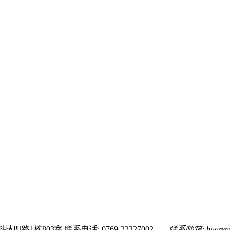
技四路1栋803室
联系电话: 0769-22327002
联系邮箱:
huare