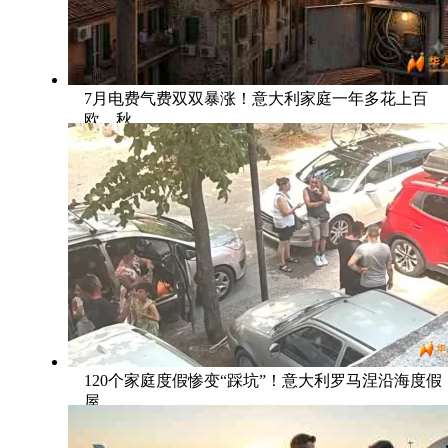
7月电费气费双双暴涨！意大利家庭一年多花上百
欧，秋
120个家庭度假惨变“踩坑”！意大利罗马涅沿海度假
屋