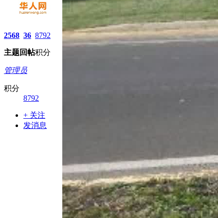
2568
36
8792
主题
回帖
积分
管理员
积分
8792
+ 关注
发消息