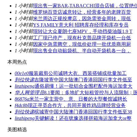
1 小时前
现出售一家BAR-TABACCHI混合店铺，位置绝
1 小时前
维罗纳百货店诚意转让，经营多年的老牌百货
1 小时前
米兰周边正规按摩店，因急需资金周转，现低
1 小时前
YS FAMILY意大利 招聘库存经理和库存专员
1 小时前
现转让大众夏朗七座MPV，手动挡柴油版1.9 T
1 小时前
工厂现已停产，现有杜克普品牌开袋机一台低
1 小时前
因家中急需腾空，现低价处理一批优质商用厨
1 小时前
现出售全自动贴袋机、半自动开袋机各一台，
本周热点
00e1e0
服装裁剪公司诚聘大衣、西装搭铺或批量加工
到位快递
吉隆坡寄中国大陆澳门香港回国行李文件低至
linzhipeng
通俗易懂！运一批铝合金围栏配件海运加拿大
华人网管理员
8.1要闻：多地扩大短租管控与人流限制；
86876a
米兰一家主营中、意、日餐的大型餐馆诚聘长
f4dc8b
现正寻觅合作方，共同开展炸鸡品牌经营业务
到位快递
槟城寄中国大陆澳门香港回国行李文件低至38
linzhipeng
关键解读！还在犹豫选择拼箱海运加拿大or整
美图精选