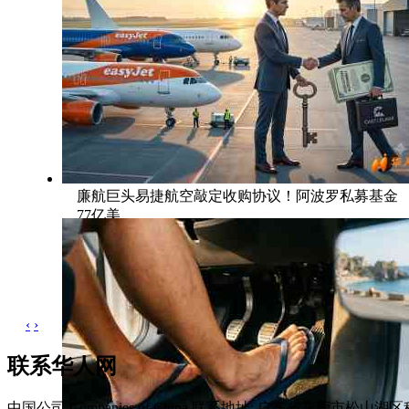
廉航巨头易捷航空敲定收购协议！阿波罗私募基金
77亿美
‹
›
联系华人网
中国公司 Companies of China
联系地址: 广东省东莞市松山湖区科