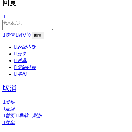
回复


表情

图片
0

返回本版

分享

道具

复制链接

举报
取消

发帖

返回

首页

导航

刷新

菜单