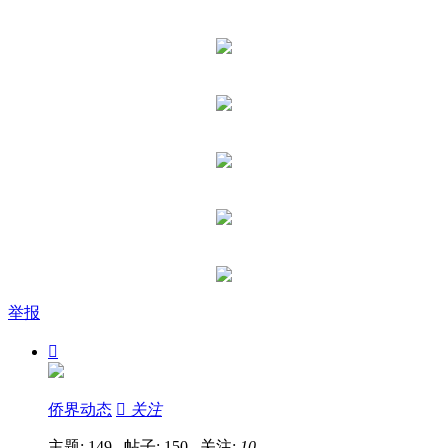
举报

侨界动态

关注
主题: 149 帖子: 150
关注:
10