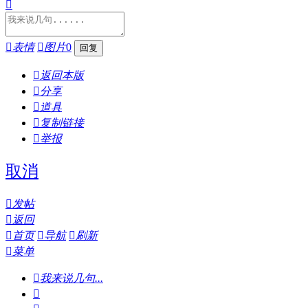


表情

图片
0

返回本版

分享

道具

复制链接

举报
取消

发帖

返回

首页

导航

刷新

菜单

我来说几句...
