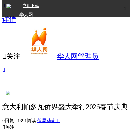

立即下载

华人网
详情
欧洲华人生活APP

关注
华人网管理员

意大利帕多瓦侨界盛大举行2026春节庆典
0回复 1391阅读
侨界动态


关注