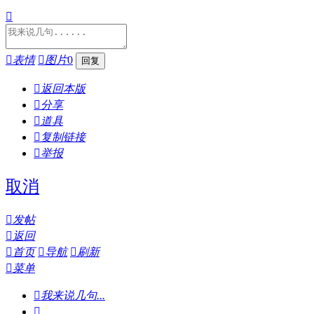


表情

图片
0

返回本版

分享

道具

复制链接

举报
取消

发帖

返回

首页

导航

刷新

菜单

我来说几句...
