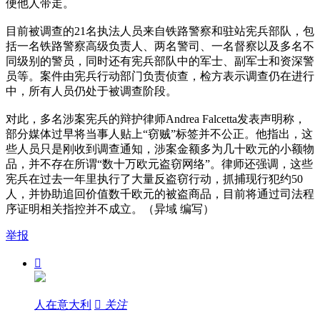
便他人带走。
目前被调查的21名执法人员来自铁路警察和驻站宪兵部队，包
括一名铁路警察高级负责人、两名警司、一名督察以及多名不
同级别的警员，同时还有宪兵部队中的军士、副军士和资深警
员等。案件由宪兵行动部门负责侦查，检方表示调查仍在进行
中，所有人员仍处于被调查阶段。
对此，多名涉案宪兵的辩护律师Andrea Falcetta发表声明称，
部分媒体过早将当事人贴上“窃贼”标签并不公正。他指出，这
些人员只是刚收到调查通知，涉案金额多为几十欧元的小额物
品，并不存在所谓“数十万欧元盗窃网络”。律师还强调，这些
宪兵在过去一年里执行了大量反盗窃行动，抓捕现行犯约50
人，并协助追回价值数千欧元的被盗商品，目前将通过司法程
序证明相关指控并不成立。（异域 编写）
举报

人在意大利

关注