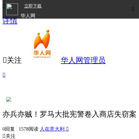

立即下载

华人网
详情
欧洲华人生活APP

关注
华人网管理员

亦兵亦贼！罗马大批宪警卷入商店失窃案
0回复 1578阅读
人在意大利


关注