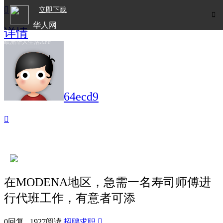

立即下载

华人网
详情
欧洲华人生活APP
64ecd9

在MODENA地区，急需一名寿司师傅进
行代班工作，有意者可添
0回复 1927阅读
招聘求职
