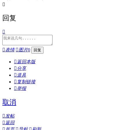

回复


表情

图片
0

返回本版

分享

道具

复制链接

举报
取消

发帖

返回

首页

导航

刷新