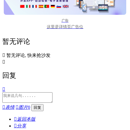
广告
这里是详情页广告位
暂无评论

暂无评论, 快来抢沙发

回复


表情

图片
0

返回本版

分享