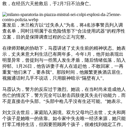
救，在经历六天抢救后，于2月7日不治身亡。
案发后，米兰检方以“过失杀人”为名，将4名涉事警员列入调
查名单，同时注明属于在危险情形下“合法使用武器”的程序性
立案，目的是保障调查过程的公正与完整。
在律师郑帆的协助下，马霞讲述了丈夫生前的精神状态。她表
示，丈夫来意大利生活已有两年多。今年1月，他开始表现出
明显异常，曾提到与一些黑人发生矛盾，随后情绪低落，陷入
抑郁。1月26日，他告诉妻子有人在追赶他，不敢回家，一再
重复“他们来了，要杀我”。那段时间，他频繁更换酒店居住。
视频通话时几乎不说话，只用眼神暗示“隔壁有人”。
马霞认为，警方的反应过于激烈。她说，在当时尚未造成他人
伤亡的情况下，警方完全可以射击四肢使其失去行动能力，而
不是直接击中头部。“头部中枪几乎没有生还可能。”她表示。
刘文汉去世后，家庭陷入困境。双方父母均已去世，丈夫和两
个孩子是她唯一的依靠。如今家中失去唯一经济来源，她只能
打零工维持生活，但因要照顾两个孩子，很难找到稳定工作。