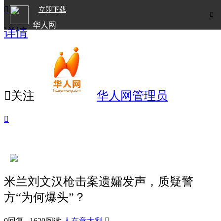

立即下载

华人网
详情
欧洲华人生活APP

关注
华人网管理员

米兰刘文汉枪击案遗孀发声，质疑警
方“为何爆头”？
0回复 1620阅读
人在意大利
