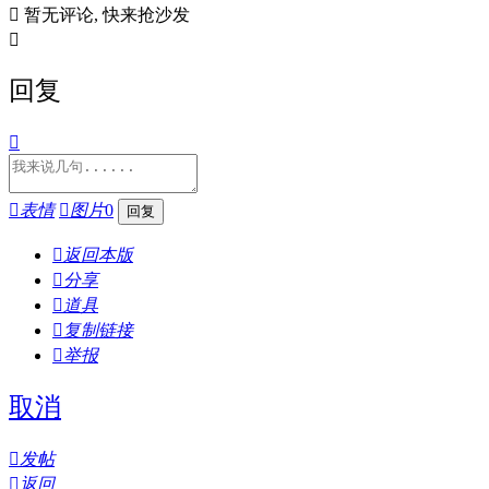

暂无评论, 快来抢沙发

回复


表情

图片
0

返回本版

分享

道具

复制链接

举报
取消

发帖

返回