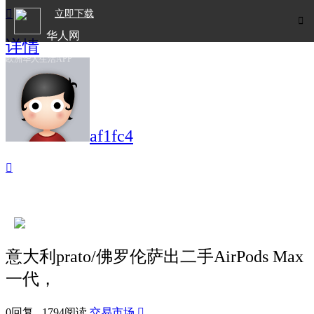

立即下载

华人网
详情
欧洲华人生活APP
af1fc4

意大利prato/佛罗伦萨出二手AirPods Max
一代，
0回复 1794阅读
交易市场
