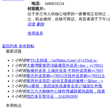
电话:
3486816524
封面图片:
-
位于米兰华人街核心地带的一家餐馆正在转让，
让，机会难得，价格可商议。有意者请于下午1点后
回复
删除
使用道具
返回列表
发布新帖
最新话题
1 小时前
💸TG主頻道：[url]https://t.me/+ZyxTbuLw-
1 小时前
大臺灣暖箐恩頂級優質外送茶+line：yy78952
1 小时前
板橋外送茶 土城外送茶 中和外送茶賴yy7895
1 小时前
臺北外送茶賴yy78952北投外送茶賴yy78952士
1 小时前
箐恩外送茶莊~給你五星級的服務^^加line：y
3 小时前
8.6要闻：第四波热浪袭卷全意27城发红色预
3 小时前
米兰六大购物中心接炸弹威胁紧急疏散，线索
4 小时前
找巴多瓦暂住证，3242892899
本周热点