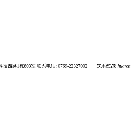
技四路1栋803室
联系电话: 0769-22327002
联系邮箱:
huare