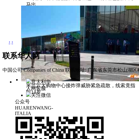
马出
‹
›
联系华人网
中国公司 Companies of China
联系地址: 广东省东莞市松山湖区科
意大利华
米兰六大购物中心接炸弹威胁紧急疏散，线索竟指
人网客服
向14岁
关注微信
公众号
HUARENWANG-
ITALIA