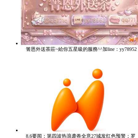
箐恩外送茶莊~給你五星級的服務^^加line：yy78952
8.6要闻：第四波热浪袭卷全意27城发红色预警；罗