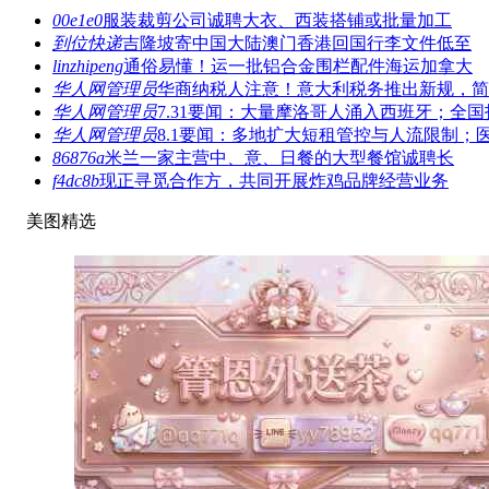
00e1e0
服装裁剪公司诚聘大衣、西装搭铺或批量加工
到位快递
吉隆坡寄中国大陆澳门香港回国行李文件低至
linzhipeng
通俗易懂！运一批铝合金围栏配件海运加拿大
华人网管理员
华商纳税人注意！意大利税务推出新规，简
华人网管理员
7.31要闻：大量摩洛哥人涌入西班牙；全国
华人网管理员
8.1要闻：多地扩大短租管控与人流限制；
86876a
米兰一家主营中、意、日餐的大型餐馆诚聘长
f4dc8b
现正寻觅合作方，共同开展炸鸡品牌经营业务
美图精选