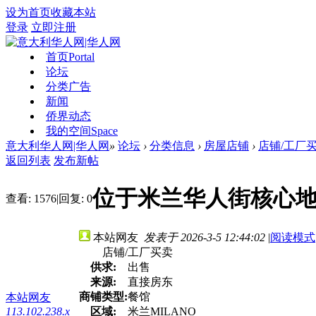
设为首页
收藏本站
登录
立即注册
首页
Portal
论坛
分类广告
新闻
侨界动态
我的空间
Space
意大利华人网|华人网
»
论坛
›
分类信息
›
房屋店铺
›
店铺/工厂
返回列表
发布新帖
位于米兰华人街核心
查看:
1576
|
回复:
0
本站网友
发表于 2026-3-5 12:44:02
|
阅读模式
店铺/工厂买卖
供求:
出售
来源:
直接房东
商铺类型:
餐馆
本站网友
113.102.238.x
区域:
米兰MILANO