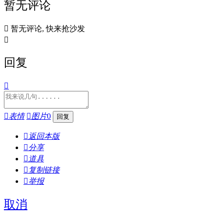
暂无评论

暂无评论, 快来抢沙发

回复


表情

图片
0

返回本版

分享

道具

复制链接

举报
取消