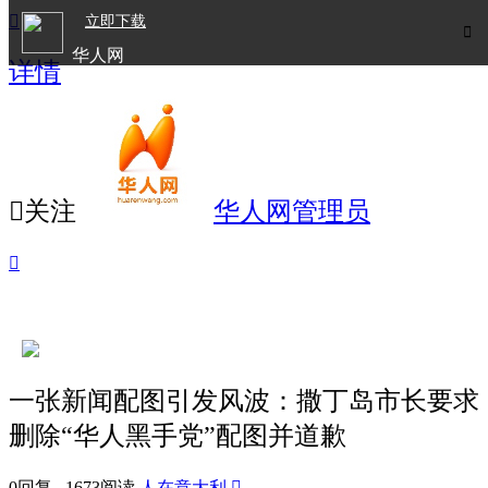

立即下载

华人网
详情
欧洲华人生活APP

关注
华人网管理员

一张新闻配图引发风波：撒丁岛市长要求
删除“华人黑手党”配图并道歉
0回复 1673阅读
人在意大利
