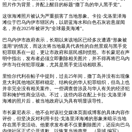
照片作为背景，并配上醒目的标题“撒丁岛的华人黑手党”。
这张海滩照片被认为严重损害了当地形象。卡拉·戈洛里泽海
滩位于巴乌内伊市辖区内，以碧蓝海水和白色石灰岩悬崖闻
名，并在2025年被评为“全球最美海滩”。
巴乌内伊市政府表示，长期以来该地区已经多次遭遇“形象被
滥用”的情况，而这次将当地最具代表性的自然景观与黑手党
犯罪联系在一起，更让市政府和居民感到愤怒。市长蒙尼在声
明中指出，发布者必须立即删除相关图片，并不得再将巴乌内
伊市与任何犯罪现象，尤其是黑手党活动相联系。
里恰尔代利在帖子中提到，过去25年间，撒丁岛并没有出现像
意大利其他地区那样稳定、结构化的华人犯罪组织，但岛上也
并非完全没有相关案件。一些调查曾涉及与华人有关的经济犯
罪和掩护性商业活动。不过，这些内容在配上卡拉·戈洛里泽
海滩的照片后，被当地政府认为具有明显误导性。
市长蒙尼表示，他不会对该社交媒体页面或博客的具体内容作
评价，但坚决反对利用卡拉·戈洛里泽海滩的形象来暗示当地
存在黑手党活动。他要求发布者不仅要删除图片，还应向巴乌
内伊社区正式公开道歉，以恢复当地声誉。（异域 编写）