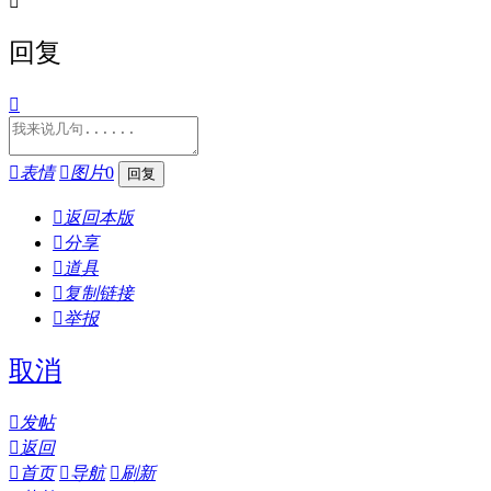

回复


表情

图片
0

返回本版

分享

道具

复制链接

举报
取消

发帖

返回

首页

导航

刷新