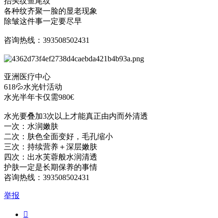
抬头纹鱼尾纹
各种纹齐聚一脸的显老现象
除皱这件事一定要尽早
咨询热线：393508502431
亚洲医疗中心
618💦水光针活动
水光半年卡仅需980€
水光要叠加3次以上才能真正由内而外清透
一次：水润嫩肤
二次：肤色全面变好，毛孔缩小
三次：持续营养＋深层嫩肤
四次：出水芙蓉般水润清透
护肤一定是长期保养的事情
咨询热线：393508502431
举报
