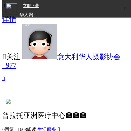

立即下载

华人网
详情
欧洲华人生活APP

关注
意大利华人摄影协会
_977

普拉托亚洲医疗中心🏥🏥🏥
0回复 1668阅读
生活服务
