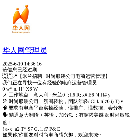
华人网管理员
2025-6-19 14:36:16
该信息已经过期
🇮🇹📍【米兰招聘 | 时尚服装公司电商运营管理】
我们正在寻找一位有经验的电商运营管理员
0 w* n. H" X6 W
📌 工作地点：意大利 · 米兰
0 `; h6 R; x# E6 `4 H# y
👗 时尚服装公司，氛围轻松，团队年轻
/ C! l. r( z0 i) T) v
🧠 要求有电商平台实操经验，懂推广、懂数据、会分析
🗣 精通意大利语 + 英语，加分项：有穿搭美感 & 时尚敏锐
度！
! a- e. a2 T* S7 G, l, f7 P& E
如果你/你朋友对时尚电商感兴趣，欢迎来撩~