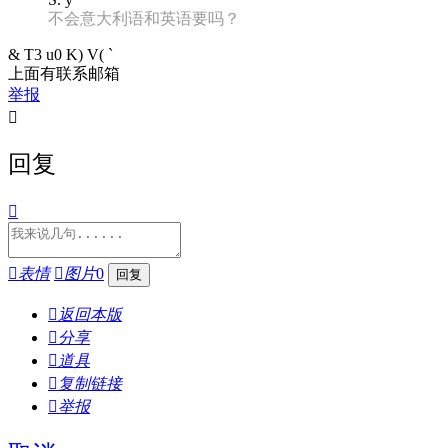
不会意大利语和英语要吗？
& T3 u0 K) V( `
上面有联系邮箱
举报

回复


表情

图片
0

返回本版

分享

道具

复制链接

举报