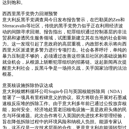
达到饱和。
西西里黑手党势力回潮预警
意大利反黑手党调查局今日发布报告警示，在巴勒莫的Zen和
Sferracavallo等社区，传统的黑手党势力似乎正在利用经济波
动的间隙寻求回潮。报告指出，犯罪组织通过控制基层的非法
贸易和渗透民生服务领域，试图重新建立其在当地的社会影响
力。这一发现引起了意政府的高层重视，内政部长表示将向西
西里大区派遣更多警力进行专项打击。社会各界呼吁，单纯的
暴力压制是不够的，必须通过改善这些落后社区的基础设施和
就业机会，从根源上斩断犯罪组织的招募链。这起新闻再次提
醒意大利社会，反黑斗争是一场持久战，关乎国家治理的法治
根基。
意英核设施拆除协议达成
意大利核燃料循环公司Sogin今日与英国核能拆除局（NDA）
签署了一项具有里程碑意义的协议。双方将联合开展对石墨减
速核反应堆的拆除工作。由于意大利多年前已通过公投放弃核
能，如何安全、经济地处置老旧核电设施一直是政府头痛的民
生与环保难题。此次合作将引入英国的先进技术和管理经验，
旨在降低拆除过程中的环境风险和纳税人负担。能源专家认
为，这不仅是一次技术层面的合作，更是意大利在能源转型过