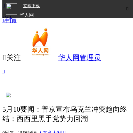

立即下载

华人网
详情
欧洲华人生活APP

关注
华人网管理员

5月10要闻：普京宣布乌克兰冲突趋向终
结；西西里黑手党势力回潮
0回复 1556阅读
人在意大利
