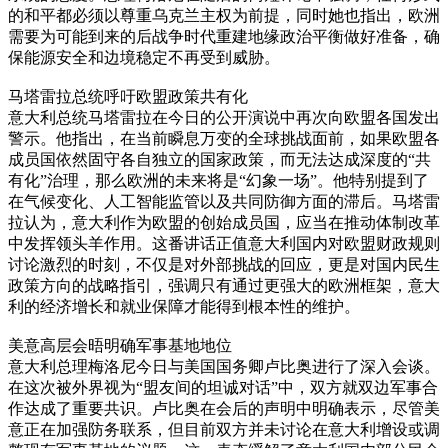
的和平都必须以尊重乌克兰主权为前提，同时她也指出，欧洲
需要为可能到来的后战争时代重建地缘政治平衡做好准备，确
保能源安全和边境稳定不再受到威胁。
马塔雷拉总统呼吁欧盟政策共有化
意大利总统马塔雷拉在今日的公开演说中再次向欧盟各国发出
警示。他指出，在当前瞬息万变的全球挑战面前，如果欧盟各
成员国依然固守各自独立的国家政策，而无法达成深度的“共
有化”治理，那么欧洲的未来将是“幻象一场”。他特别提到了
在气候变化、人工智能监管以及共同防御方面的滞后。马塔雷
拉认为，意大利作为欧盟的创始成员国，应当在推动体制改革
中发挥领头羊作用。这番讲话正值意大利国内对欧盟财政规则
讨论激烈的时刻，不仅是对外部挑战的回应，更是对国内民生
政策方向的战略指引，强调只有通过更强大的欧洲框架，意大
利的经济增长和就业保障才能得到根本性的维护。
美意高层会晤明确军事基地地位
意大利总理梅洛尼今日与美国国务卿卢比奥进行了深入会谈。
在这次被外界视为“盟友间的坦诚对话”中，双方就双边军事合
作达成了重要共识。卢比奥在会后的声明中明确表示，尽管美
意正在加强防务联系，但目前双方并未讨论在意大利增设或调