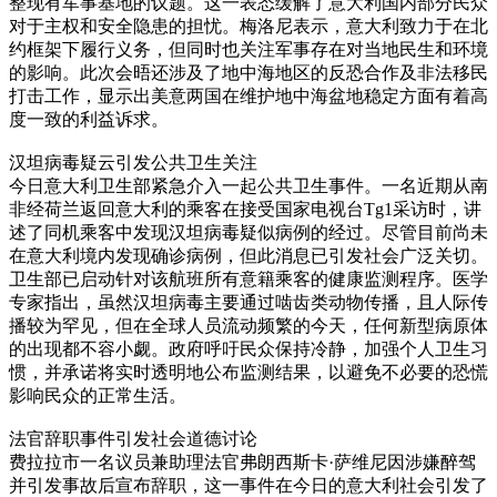
整现有军事基地的议题。这一表态缓解了意大利国内部分民众
对于主权和安全隐患的担忧。梅洛尼表示，意大利致力于在北
约框架下履行义务，但同时也关注军事存在对当地民生和环境
的影响。此次会晤还涉及了地中海地区的反恐合作及非法移民
打击工作，显示出美意两国在维护地中海盆地稳定方面有着高
度一致的利益诉求。
汉坦病毒疑云引发公共卫生关注
今日意大利卫生部紧急介入一起公共卫生事件。一名近期从南
非经荷兰返回意大利的乘客在接受国家电视台Tg1采访时，讲
述了同机乘客中发现汉坦病毒疑似病例的经过。尽管目前尚未
在意大利境内发现确诊病例，但此消息已引发社会广泛关切。
卫生部已启动针对该航班所有意籍乘客的健康监测程序。医学
专家指出，虽然汉坦病毒主要通过啮齿类动物传播，且人际传
播较为罕见，但在全球人员流动频繁的今天，任何新型病原体
的出现都不容小觑。政府呼吁民众保持冷静，加强个人卫生习
惯，并承诺将实时透明地公布监测结果，以避免不必要的恐慌
影响民众的正常生活。
法官辞职事件引发社会道德讨论
费拉拉市一名议员兼助理法官弗朗西斯卡·萨维尼因涉嫌醉驾
并引发事故后宣布辞职，这一事件在今日的意大利社会引发了