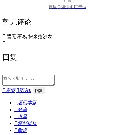
广告
这里是详情页广告位
暂无评论

暂无评论, 快来抢沙发

回复


表情

图片
0

返回本版

分享

道具

复制链接

举报