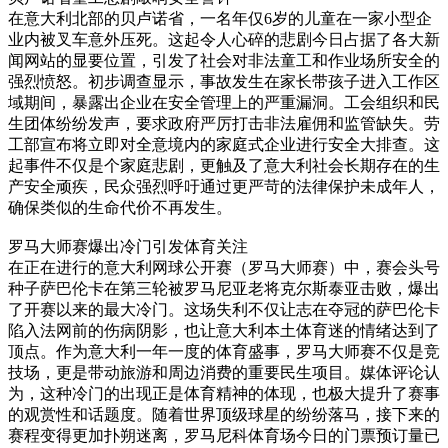
在意大利北部的贝卢诺省，一名年仅6岁的儿童在一家小型企
业内被叉车意外压死。这起令人心碎的悲剧今日占据了各大新
闻网站的显要位置，引发了社会对非法童工和作业场所安全的
强烈愤怒。初步调查显示，事故发生在家长带孩子进入工作区
域期间，暴露出企业在安全管理上的严重漏洞。工会组织和民
生团体纷纷发声，要求政府严厉打击非法雇佣和监管缺失。劳
工部宣布将立即对全意境内的家庭式企业进行安全大排查。这
起事件不仅是个家庭悲剧，更触及了意大利社会长期存在的生
产安全顽疾，民众强烈呼吁通过更严苛的法律保护未成年人，
确保类似的生命代价不再发生。
罗马大师赛爆出冷门引发体育关注
在正在进行的意大利网球公开赛（罗马大师赛）中，赛会头号
种子萨巴伦卡在第三轮被罗马尼亚老将克尔斯泰亚击败，爆出
了开赛以来的最大冷门。这场失利不仅让志在夺冠的萨巴伦卡
陷入法网前的伤病阴影，也让意大利本土体育迷的情绪达到了
顶点。作为意大利一年一度的体育盛事，罗马大师赛不仅是竞
技场，更是带动旅游和周边消费的重要民生项目。媒体评论认
为，这种冷门的出现正是体育精神的体现，也极大提升了赛事
的观赏性和话题度。随着世界顶级球星的纷纷落马，接下来的
赛程变得更加扑朔迷离，罗马尼科体育场今日的门票预订量已