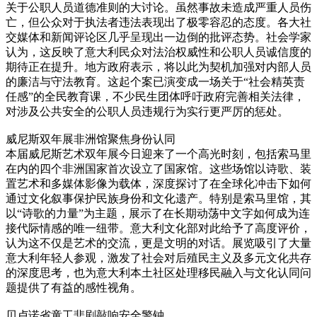
关于公职人员道德准则的大讨论。虽然事故未造成严重人员伤
亡，但公众对于执法者违法表现出了极零容忍的态度。各大社
交媒体和新闻评论区几乎呈现出一边倒的批评态势。社会学家
认为，这反映了意大利民众对法治权威性和公职人员诚信度的
期待正在提升。地方政府表示，将以此为契机加强对内部人员
的廉洁与守法教育。这起个案已演变成一场关于“社会精英责
任感”的全民教育课，不少民生团体呼吁政府完善相关法律，
对涉及公共安全的公职人员违规行为实行更严厉的惩处。
威尼斯双年展非洲馆聚焦身份认同
本届威尼斯艺术双年展今日迎来了一个高光时刻，包括索马里
在内的四个非洲国家首次设立了国家馆。这些场馆以诗歌、装
置艺术和多媒体影像为载体，深度探讨了在全球化冲击下如何
通过文化叙事保护民族身份和文化遗产。特别是索马里馆，其
以“诗歌的力量”为主题，展示了在长期动荡中文字如何成为连
接代际情感的唯一纽带。意大利文化部对此给予了高度评价，
认为这不仅是艺术的交流，更是文明的对话。展览吸引了大量
意大利年轻人参观，激发了社会对后殖民主义及多元文化共存
的深度思考，也为意大利本土社区处理移民融入与文化认同问
题提供了有益的感性视角。
贝卢诺省童工悲剧敲响安全警钟