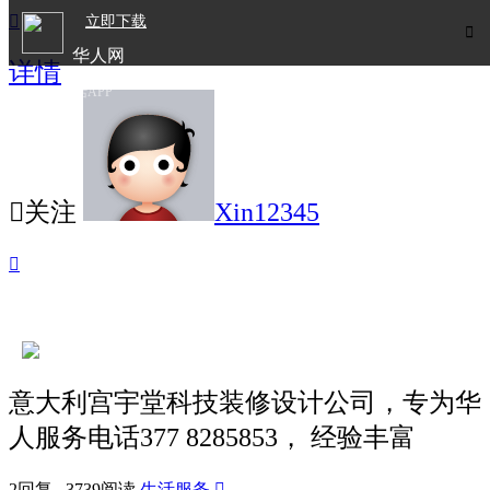

立即下载

华人网
详情
欧洲华人生活APP

关注
Xin12345

意大利宫宇堂科技装修设计公司，专为华
人服务电话377 8285853， 经验丰富
2回复 3739阅读
生活服务
