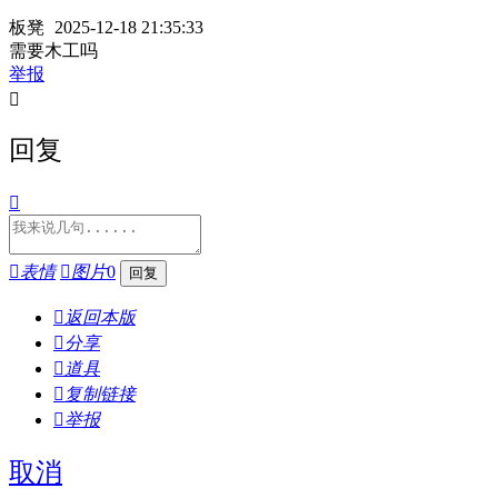
板凳
2025-12-18 21:35:33
需要木工吗
举报

回复


表情

图片
0

返回本版

分享

道具

复制链接

举报
取消