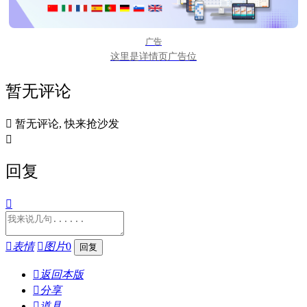
广告
这里是详情页广告位
暂无评论

暂无评论, 快来抢沙发

回复


表情

图片
0

返回本版

分享

道具