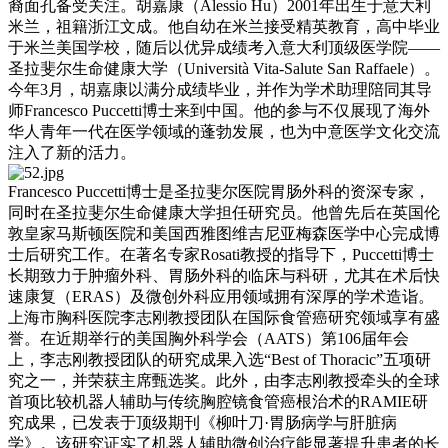
裔面孔备受关注。胡嘉康（Alessio Hu）2001年出生于意大利
米兰，祖籍浙江文成。他自幼在米兰接受精英教育，高中毕业
于米兰美国学校，随后以优异成绩考入意大利顶级医学院——
圣拉斐尔生命健康大学（Università Vita-Salute San Raffaele）。
今年3月，胡嘉康以满分成绩毕业，并作为学术助理陪同其导
师Francesco Puccetti博士来到中国。他的参与不仅展现了海外
华人青年一代在医学领域的蓬勃发展，也为中意医学文化交流
注入了新的活力。
Francesco Puccetti博士是圣拉斐尔医院胃肠外科的资深专家，
同时在圣拉斐尔生命健康大学担任研究员。他曾先后在英国伦
敦皇家马斯顿医院和美国西雅图维吉尼亚梅森医学中心完成博
士后研究工作。在著名专家Rosati教授的指导下，Puccetti博士
长期致力于肿瘤外科、胃肠外科的临床与科研，尤其在术后快
速康复（ERAS）及微创外科应用领域拥有深厚的学术造诣。
上海市胸科医院李志刚教授团队在国际食管癌研究领域享有盛
誉。在近期举行的美国胸外科学会（AATS）第106届年会
上，李志刚教授团队的研究成果入选“Best of Thoracic”五项研
究之一，并荣获主席甄选奖。此外，由李志刚教授牵头的全球
首项比较机器人辅助与传统胸腔镜食管癌根治术的RAMIE研
究成果，已发表于顶级期刊《柳叶刀·胃肠病学与肝脏病
学》。该研究证实了机器人辅助微创治疗能显著提升患者的长