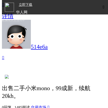

立即下载

华人网
详情
欧洲华人生活APP
514e6a

出售二手小米mono，99成新，续航
20kh。
0回复 1485阅读
交易市场
