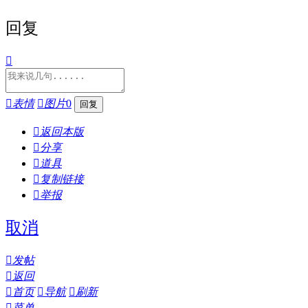
回复


表情

图片
0

返回本版

分享

道具

复制链接

举报
取消

发帖

返回

首页

导航

刷新

菜单