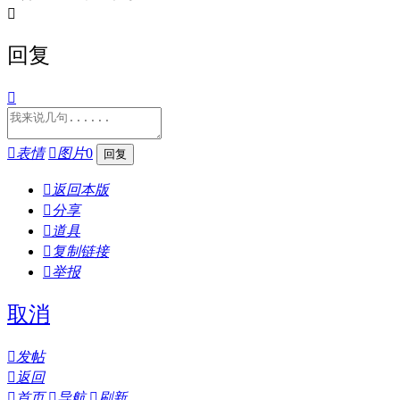

回复


表情

图片
0

返回本版

分享

道具

复制链接

举报
取消

发帖

返回

首页

导航

刷新