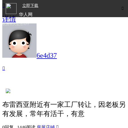

立即下载

华人网
详情
欧洲华人生活APP
6e4d37

布雷西亚附近有一家工厂转让，因老板另
有发展，常年有活干，有意
0回复 1446阅读
房屋店铺
