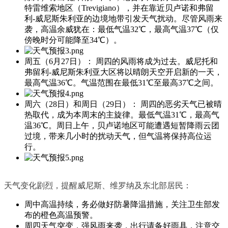
特雷维索地区（Trevigiano），并在靠近贝卢诺和弗留
利-威尼斯朱利亚的边境地带引发天气扰动。尽管风雨来
袭，高温余威犹在：最低气温32℃，最高气温37℃（仅
傍晚时分可能降至34℃）。
周五（6月27日）： 周四的风雨将成为过去。威尼托和
弗留利-威尼斯朱利亚大区将以晴朗天空开启新的一天，
最高气温36℃。气温范围在最低31℃至最高37℃之间。
周六（28日）和周日（29日）： 周四的恶劣天气已被晴
热取代，成为本周末的主旋律。最低气温31℃，最高气
温36℃。周日上午，贝卢诺地区可能遭遇短暂降雨云团
过境，带来几小时的扰动天气，但气温将保持高位运
行。
天气变化剧烈，提醒威尼斯、维罗纳及东北部居民：
周中高温持续，务必做好防暑降温措施，关注卫生部发
布的橙色高温预警。
周四天气突变，强风雨来袭，出行请备好雨具，注意交