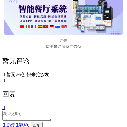
广告
这里是详情页广告位
暂无评论

暂无评论, 快来抢沙发

回复


表情

图片
0