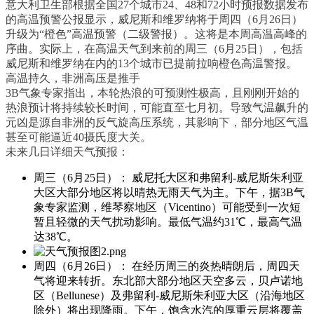
意大利卫生部根据全国27个城市24、48和72小时预报数据发布
的高温预警公报显示，威尼斯和维罗纳将于周四（6月26日）
升级为“橙色”高温预警（二级警报）。这将是本周高温高峰的
序曲。实际上，在高温天气到来前的周三（6月25日），包括
威尼斯和维罗纳在内的13个城市已提前拉响橙色高温警报。
高温持久，非洲高压是推手
3B气象专家指出，本轮热浪的可预测性极高，且刚刚开始的
热浪预计将持续较长时间，可能直至七月初。导致气温飙升的
元凶是源自非洲的反气旋高压系统，其影响下，部分地区气温
甚至可能逼近40摄氏度大关。
未来几日详细天气预报：
周三（6月25日）： 威尼托大区和弗留利-威尼斯朱利亚
大区大部分地区将以晴热无雨天气为主。下午，据3B气
象专家监测，维琴察地区（Vicentino）可能受到一次短
暂且轻微的天气扰动影响。最低气温约31℃，最高气温
达38℃。
周四（6月26日）： 在经历周三的炎热晴朗后，周四天
气将迎来转折。东北部大部分地区天空多云，贝卢诺地
区（Bellunese）及弗留利-威尼斯朱利亚大区（沿海地区
除外）将出现降雨。下午，饱含水汽的厚重云层将覆盖