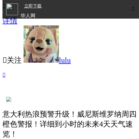

立即下载

华人网
详情
欧洲华人生活APP

关注
lulu

意大利热浪预警升级！威尼斯维罗纳周四
橙色警报！详细到小时的未来4天天气速
览！