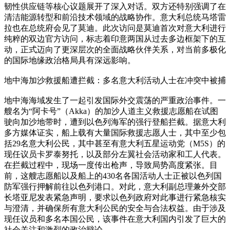
韧性供应链等核心议题展开了深入对话。双方还特别强调了在
清洁能源转型和前沿技术领域的战略协作。意大利总统马塔雷
拉也在总统府会见了莫迪。此次访问是莫迪首次对意大利进行
纯粹的双边官方访问，标志着印意两国从过去多边框架下的互
动，正式迈向了更深层次的全面战略伙伴关系，对当前多极化
的国际地缘政治格局具有深远影响。
地中海加沙救援船遭拦截：多名意大利活动人士在冲突中被捕
地中海海域发生了一起引发国际外交震荡的严重政治事件。一
艘名为“阿卡号”（Akka）的加沙人道主义救援志愿船在试图
驶向加沙地带时，遭到以色列海军的强行登船拦截。据意大利
多方媒体证实，船上载有大量国际救援志愿人士，其中至少包
括29名意大利公民，其中甚至有意大利五星运动党（M5S）的
现任议员卡罗泰努托，以及部分左翼社会活动家和工人代表。
在拦截过程中，现场一度传出枪声，导致局势高度紧张。目
前，这艘志愿船以及船上的430名各国活动人士正被以色列国
防军强行押解前往以色列港口。对此，意大利副总理兼外交部
长塔亚尼发表紧急声明，要求以色列政府对此事进行紧急核实
与澄清，并确保所有意大利公民的安全与合法权益。由于涉及
现任议员和多名本国公民，该事件在意大利国内引发了巨大的
社会关注和激烈的政治辩论。