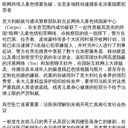
暗网跨境儿童色情案告破：全意多地联动逮捕多名涉案隐匿犯
罪者
意大利邮政与通讯警察部队联合反网络儿童色情国家中心
（Cncpo），在全意范围内成功破获了一起性质极其恶劣的跨
国“暗网”儿童色情犯罪网络。在检察院的统一指挥下，警方在
伦巴第、拉齐奥、皮埃蒙特等多个大区同时展开收网行动，目
前已依法逮捕了6名核心犯罪嫌疑人，并对另外2人进行了刑事
起诉。警方在突击搜查中查获了数十台加密服务器、移动硬盘
以及通过加密货币交易的非法资金。该犯罪团伙利用高度隐蔽
的洋葱网络（Tor）和加密聊天软件，在国际互联网上大肆贩
卖、传播涉及未成年人的极度残忍色情视频与图片，甚至存在
定制化拍摄的嫌疑。此案的告破得到了意大利社会各界的强烈
赞誉，各大儿童权益保护组织纷纷发声，要求司法机关对这类
严重践踏人类道德底线、残害儿童身心健康的犯罪分子给予法
律上限的严厉制裁。
高空坠亡迷雾重重：法医病理解剖未揭开死亡真相引发社会热
议
一桩发生在前几日的男子从高层公寓四楼坠落身亡的惨剧，在
今日法医尸检报告公布后变得更加扑朔迷离。原本警方初步怀