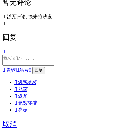
暂无评论

暂无评论, 快来抢沙发

回复


表情

图片
0

返回本版

分享

道具

复制链接

举报
取消