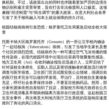
换机制。不过，该政策出台的同时也伴随着更加严厉的边境生
物识别和雇主背景审查，旨在打击非法偷渡和人口贩卖。这项
兼顾“经济刚需”与“民生调节”的重大政策，在意大利社会各界
引发了关于移民融入与本土就业保障的持久讨论。
校园结核病病例引发恐慌：格罗塞托卫生局紧急启动全校大筛
查
托斯卡纳大区格罗塞托市（Grosseto）的一所公立学校内确诊
了一起结核病（Tuberculosis）病例，引发了当地学生家长及整
个社区的强烈恐慌。结核病作为一种可通过空气飞沫传播的慢
性传染病，在现代校园环境中出现往往容易导致聚集性感染。
地方卫生局（Asl）在收到确诊报告后迅速介入，立即启动了
针对该校全体师生、后勤人员以及密切接触者的紧急流行病学
调查与医学筛查。卫生部门官员试图安抚公众情绪，强调目前
的医疗技术完全可以做到早发现、早治疗，且特效抗生素储备
充足，呼吁社会各界保持冷静，不要盲目抢购药品。然而，部
分家长团体依然自发组织了抗议，质疑校方和地方政府在公共
卫生环境消毒及早期病例隔离方面存在行政迟缓。这起校园卫
生安全事件，再次将意大利地方医疗卫生系统的应急响应速度
推到了舆论的风口浪尖。