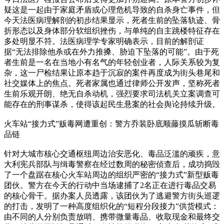
疑这是一起由于家庭矛盾或心理危机导致的自杀身亡事件，但
今天法医病理解剖的初步结果显示，死者生前的坠落轨迹、骨
折形态以及身体部分软组织挫伤，与单纯的自主跳楼特征存在
多处明显不符。法医病理学专家明确表示，目前的解剖证
据“无法排除他杀或在外力推搡、胁迫下坠落的可能”。由于死
者生前是一名在当地小有名气的年轻创业者，人际关系较为复
杂，这一尸检结果让原本趋于沉寂的案件再度成为街头巷尾和
社交媒体上的焦点。死者家属也通过律师公开发声，坚称死者
生前乐观开朗、绝无自杀动机，强烈要求司法机关立案调查可
能存在的刑事谋杀，使得该起民生悬案的社会舆论持续升级。
火车站“接力式”贩毒网遭重创：警方乔装卧底顺藤摸瓜斩断毒
品链
针对大城市核心交通枢纽周边治安恶化、毒品泛滥的顽疾，意
大利宪兵部队与缉毒警察在经过数周的秘密侦查后，成功捣毁
了一个盘踞在核心火车站周边的组织严密的“接力式”新型贩毒
团伙。警方在今天的行动中当场逮捕了2名正在进行毒品交易
的核心骨干。据办案人员透露，该团伙为了逃避警方街头巡逻
的打击，发明了一种高度组织化的“短程分段接力”供货模式：
由不同的人分别负责放哨、携带微量毒品、收取现金和最终交