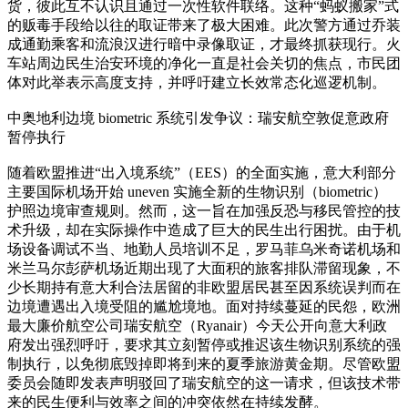
货，彼此互不认识且通过一次性软件联络。这种“蚂蚁搬家”式
的贩毒手段给以往的取证带来了极大困难。此次警方通过乔装
成通勤乘客和流浪汉进行暗中录像取证，才最终抓获现行。火
车站周边民生治安环境的净化一直是社会关切的焦点，市民团
体对此举表示高度支持，并呼吁建立长效常态化巡逻机制。
中奥地利边境 biometric 系统引发争议：瑞安航空敦促意政府
暂停执行
随着欧盟推进“出入境系统”（EES）的全面实施，意大利部分
主要国际机场开始 uneven 实施全新的生物识别（biometric）
护照边境审查规则。然而，这一旨在加强反恐与移民管控的技
术升级，却在实际操作中造成了巨大的民生出行困扰。由于机
场设备调试不当、地勤人员培训不足，罗马菲乌米奇诺机场和
米兰马尔彭萨机场近期出现了大面积的旅客排队滞留现象，不
少长期持有意大利合法居留的非欧盟居民甚至因系统误判而在
边境遭遇出入境受阻的尴尬境地。面对持续蔓延的民怨，欧洲
最大廉价航空公司瑞安航空（Ryanair）今天公开向意大利政
府发出强烈呼吁，要求其立刻暂停或推迟该生物识别系统的强
制执行，以免彻底毁掉即将到来的夏季旅游黄金期。尽管欧盟
委员会随即发表声明驳回了瑞安航空的这一请求，但该技术带
来的民生便利与效率之间的冲突依然在持续发酵。