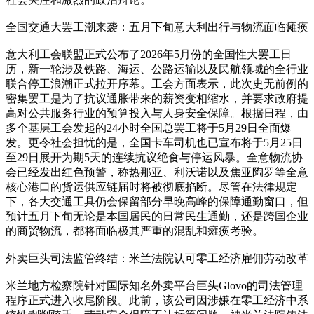
全国交通大罢工潮来袭：五月下旬意大利出行与物流面临瘫痪
意大利工会联盟正式公布了2026年5月份的全国性大罢工日
历，新一轮涉及铁路、海运、公路运输以及民航领域的全行业
联合停工浪潮正式拉开序幕。工会方面表示，此次史无前例的
密集罢工是为了抗议通胀带来的薪资变相缩水，并要求政府提
高对公共服务行业的预算投入与人身安全保障。根据日程，由
多个基层工会发起的24小时全国总罢工将于5月29日全面爆
发。更令社会担忧的是，全国卡车司机也已宣布将于5月25日
至29日展开为期5天的连续抗议绝食与停运风暴。全意物流协
会已经发出红色预警，称热那亚、利沃诺以及焦亚陶罗等全意
核心港口的货运供应链届时将被彻底掐断。尽管在法律规定
下，各大交通工具仍会保留部分早晚高峰的保障通勤窗口，但
预计五月下旬无论是本国居民的日常民生通勤，还是跨国企业
的商贸物流，都将面临极其严重的混乱和瘫痪考验。
外卖巨头司法监管终结：米兰法院认可零工经济雇佣劳动改革
米兰地方检察院针对国际知名外卖平台巨头Glovo的司法管理
程序正式进入收尾阶段。此前，该公司因涉嫌在零工经济中系