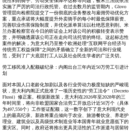
统性剥削骑手、劳动安全保障不达标等问题，被米兰法院依法
实施了严厉的司法行政托管。在过去数月的监管期内，Glovo
管理层向检察院提交了一份彻底的业务整改与雇佣劳动优化方
案，重点承诺将大幅度提升外卖骑手的每小时最低保障薪资、
完善职业伤害保险制度，并优化派单算法以杜绝恶意剥削。米
兰办案检察官在今日的听证会上对该公司的积极转变表示赞
赏，并明确透露该公司正在走向司法托管的终结。这起标志性
案件的解决，为意大利乃至整个欧洲处理“互联网平台经济与
传统劳工权益保障”之间的矛盾确立了全新的司法和行业规
范，受到了广大底层打工人以及社会民生学者的广泛关切。
劳工移民准入配额破纪录：内阁出台三年内近50万劳工引进计
划
面对本国人口老龄化加剧以及各行业劳动力极度短缺的严峻现
状，意大利内阁正式批准了一项历史性的“劳工法令”（Decreto
Flussi）修正案。根据新政策，意大利在2026年至2028年的三
年时间里，将向非欧盟国家合法劳工开放总计近50万个（具体
为497,550个）工作签证配额，这一数字创下了意大利现代史
上的最高纪录。新政将重点倾向于农业、旅游餐饮业、养老护
理业、建筑业以及高级技术制造业等本国青年就业意愿低下的
重灾区。同时，政府还将推出更具灵活性的工作派遣与居留转