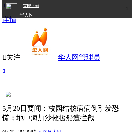

立即下载

华人网
详情
欧洲华人生活APP

关注
华人网管理员

5月20日要闻：校园结核病病例引发恐
慌；地中海加沙救援船遭拦截
0回复 1581阅读
人在意大利
