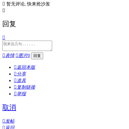

暂无评论, 快来抢沙发

回复


表情

图片
0

返回本版

分享

道具

复制链接

举报
取消

发帖

返回