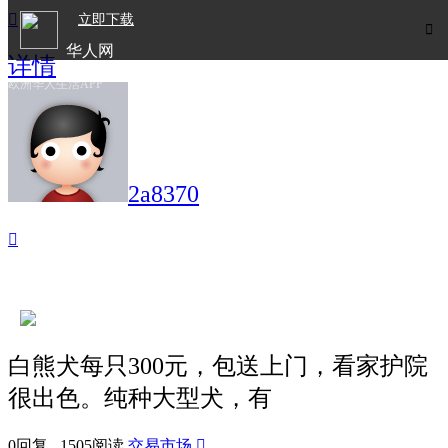

立即下载

华人网
详情
欧洲华人生活APP
2a8370

白熊犬每只300元，包送上门，看家护院
很出色。纯种大型犬，有
0回复 1505阅读
交易市场
