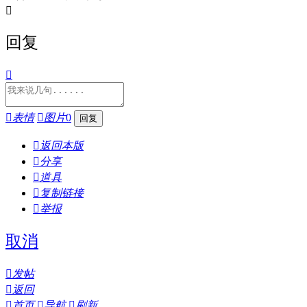

回复


表情

图片
0

返回本版

分享

道具

复制链接

举报
取消

发帖

返回

首页

导航

刷新