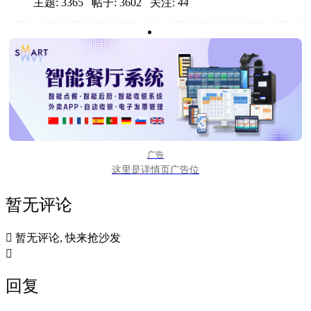
主题: 3365 帖子: 3602
关注:
44
广告
这里是详情页广告位
暂无评论

暂无评论, 快来抢沙发

回复