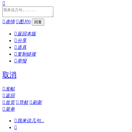


表情

图片
0

返回本版

分享

道具

复制链接

举报
取消

发帖

返回

首页

导航

刷新

菜单

我来说几句...
