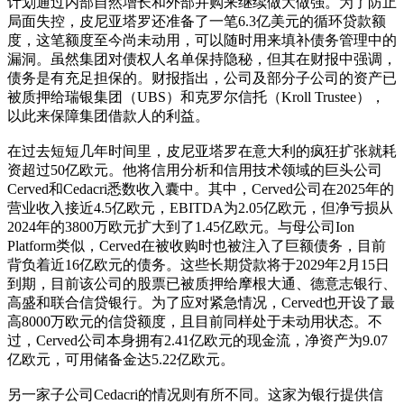
计划通过内部自然增长和外部并购来继续做大做强。为了防止
局面失控，皮尼亚塔罗还准备了一笔6.3亿美元的循环贷款额
度，这笔额度至今尚未动用，可以随时用来填补债务管理中的
漏洞。虽然集团对债权人名单保持隐秘，但其在财报中强调，
债务是有充足担保的。财报指出，公司及部分子公司的资产已
被质押给瑞银集团（UBS）和克罗尔信托（Kroll Trustee），
以此来保障集团借款人的利益。
在过去短短几年时间里，皮尼亚塔罗在意大利的疯狂扩张就耗
资超过50亿欧元。他将信用分析和信用技术领域的巨头公司
Cerved和Cedacri悉数收入囊中。其中，Cerved公司在2025年的
营业收入接近4.5亿欧元，EBITDA为2.05亿欧元，但净亏损从
2024年的3800万欧元扩大到了1.45亿欧元。与母公司Ion
Platform类似，Cerved在被收购时也被注入了巨额债务，目前
背负着近16亿欧元的债务。这些长期贷款将于2029年2月15日
到期，目前该公司的股票已被质押给摩根大通、德意志银行、
高盛和联合信贷银行。为了应对紧急情况，Cerved也开设了最
高8000万欧元的信贷额度，且目前同样处于未动用状态。不
过，Cerved公司本身拥有2.41亿欧元的现金流，净资产为9.07
亿欧元，可用储备金达5.22亿欧元。
另一家子公司Cedacri的情况则有所不同。这家为银行提供信