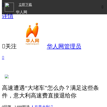

立即下载

华人网
详情
欧洲华人生活APP

关注
华人网管理员

高速遭遇“大堵车”怎么办？满足这些条
件，意大利高速费直接退给你
0回复 1488阅读
人在意大利
