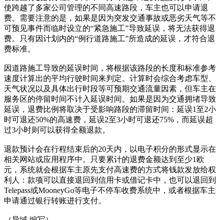
使跨越了多家公司管理的不同高速路段，车主也可以申请退
费。需要注意的是，如果是因为突发交通事故或恶劣天气等不
可预见事件而临时设立的“紧急施工”导致延误，将无法获得退
费。只有因计划内的“例行道路施工”所造成的延误，才符合退
费标准。
因道路施工导致的延误时间，将根据该路段的长度和标准参考
速度计算出的平均行驶时间来判定。计算时会综合考虑车型、
天气状况以及具体出行时段等可预期交通流量因素，但车主在
服务区的停留时间不计入延误时间。如果是因为交通拥堵导致
延误，退费比例将取决于受影响路段的滞留时间：延误1至2小
时可退还50%的高速费，延误2至3小时可退还75%，而延误超
过3小时则可以获得全额退款。
退款预计会在行程结束后的20天内，以电子积分的形式显示在
相关网站或应用程序中。只要累计的退费金额达到至少1欧
元，系统就会根据车主原先支付高速费的方式将钱款发放给权
利人：款项可以直接退回到信用卡或借记卡中，也可以退回到
Telepass或MooneyGo等电子不停车收费系统中，或者根据车主
申请通过银行转账进行支付。
（异域 编写）