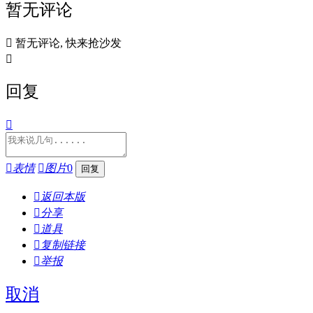
暂无评论

暂无评论, 快来抢沙发

回复


表情

图片
0

返回本版

分享

道具

复制链接

举报
取消