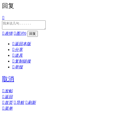
回复


表情

图片
0

返回本版

分享

道具

复制链接

举报
取消

发帖

返回

首页

导航

刷新

菜单