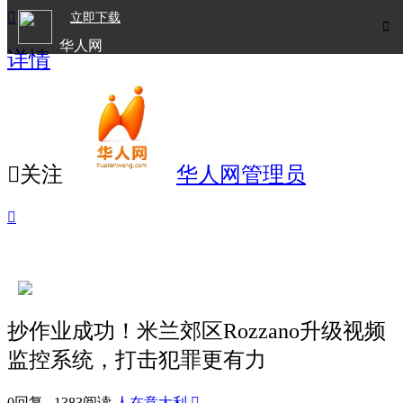

立即下载

华人网
详情
欧洲华人生活APP

关注
华人网管理员

抄作业成功！米兰郊区Rozzano升级视频
监控系统，打击犯罪更有力
0回复 1383阅读
人在意大利
