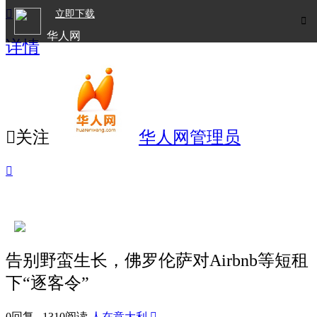

立即下载

华人网
详情
欧洲华人生活APP

关注
华人网管理员

告别野蛮生长，佛罗伦萨对Airbnb等短租
下“逐客令”
0回复 1310阅读
人在意大利
