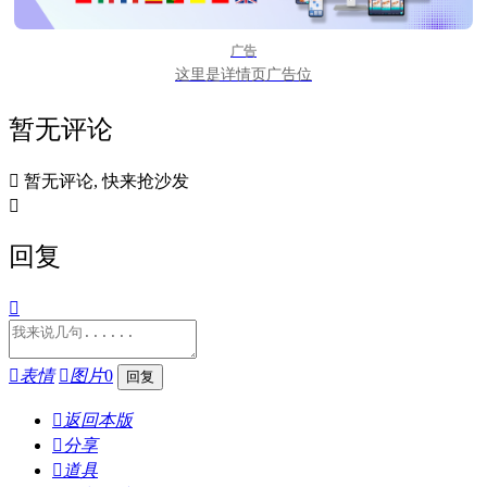
广告
这里是详情页广告位
暂无评论

暂无评论, 快来抢沙发

回复


表情

图片
0

返回本版

分享

道具