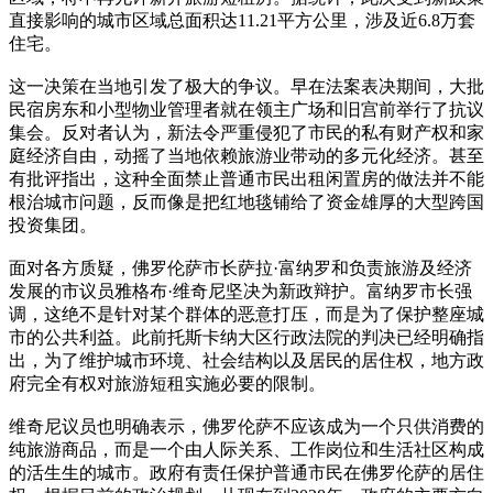
直接影响的城市区域总面积达11.21平方公里，涉及近6.8万套
住宅。
这一决策在当地引发了极大的争议。早在法案表决期间，大批
民宿房东和小型物业管理者就在领主广场和旧宫前举行了抗议
集会。反对者认为，新法令严重侵犯了市民的私有财产权和家
庭经济自由，动摇了当地依赖旅游业带动的多元化经济。甚至
有批评指出，这种全面禁止普通市民出租闲置房的做法并不能
根治城市问题，反而像是把红地毯铺给了资金雄厚的大型跨国
投资集团。
面对各方质疑，佛罗伦萨市长萨拉·富纳罗和负责旅游及经济
发展的市议员雅格布·维奇尼坚决为新政辩护。富纳罗市长强
调，这绝不是针对某个群体的恶意打压，而是为了保护整座城
市的公共利益。此前托斯卡纳大区行政法院的判决已经明确指
出，为了维护城市环境、社会结构以及居民的居住权，地方政
府完全有权对旅游短租实施必要的限制。
维奇尼议员也明确表示，佛罗伦萨不应该成为一个只供消费的
纯旅游商品，而是一个由人际关系、工作岗位和生活社区构成
的活生生的城市。政府有责任保护普通市民在佛罗伦萨的居住