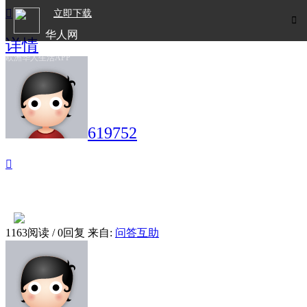

立即下载

华人网
详情
欧洲华人生活APP
619752

1163阅读 / 0回复
来自:
问答互助