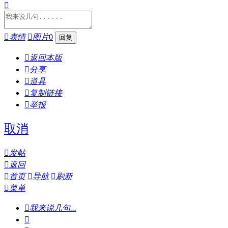


表情

图片
0

返回本版

分享

道具

复制链接

举报
取消

发帖

返回

首页

导航

刷新

菜单

我来说几句...
