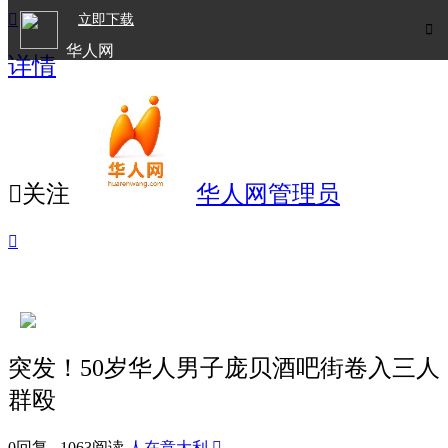

立即下载

华人网
详情
欧洲华人生活APP

关注
华人网管理员

突发！50岁华人男子庞贝酒吧街卷入三人
群殴
0回复 1063阅读
人在意大利
