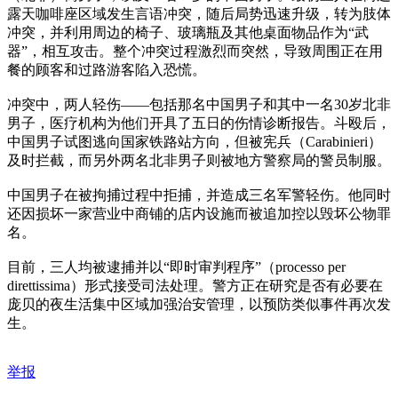
露天咖啡座区域发生言语冲突，随后局势迅速升级，转为肢体
冲突，并利用周边的椅子、玻璃瓶及其他桌面物品作为“武
器”，相互攻击。整个冲突过程激烈而突然，导致周围正在用
餐的顾客和过路游客陷入恐慌。
冲突中，两人轻伤——包括那名中国男子和其中一名30岁北非
男子，医疗机构为他们开具了五日的伤情诊断报告。斗殴后，
中国男子试图逃向国家铁路站方向，但被宪兵（Carabinieri）
及时拦截，而另外两名北非男子则被地方警察局的警员制服。
中国男子在被拘捕过程中拒捕，并造成三名军警轻伤。他同时
还因损坏一家营业中商铺的店内设施而被追加控以毁坏公物罪
名。
目前，三人均被逮捕并以“即时审判程序”（processo per
direttissima）形式接受司法处理。警方正在研究是否有必要在
庞贝的夜生活集中区域加强治安管理，以预防类似事件再次发
生。
举报