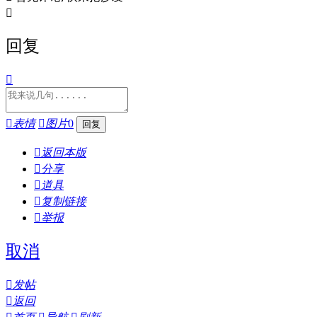

回复


表情

图片
0

返回本版

分享

道具

复制链接

举报
取消

发帖

返回