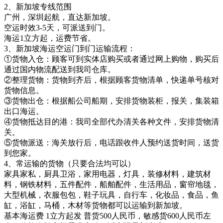
2、新加坡专线范围
广州，深圳起航，直达新加坡。
空运时效3-5天，可派送到门。
海运1立方起，运费节省。
3、新加坡海运空运门到门运输流程：
①货物入仓：顾客可到实体店购买或者通过网上购物，购买后
通过国内物流配送到我司仓库。
②整理货物：货物到齐后，根据顾客货物清单，快递单号核对
货物信息。
③货物出仓：根据船公司船期，安排货物装柜，报关，集装箱
出口海运。
④货物抵达目的港：我司全部代办清关各种文件，安排货物清
关。
⑤货物派送：海关放行后，电话跟收件人预约送货时间，送货
到您家。
4、常运输的货物（只要合法均可以）
家具家私，厨具卫浴，家用电器，灯具，装修材料，建筑材
料，钢铁材料，五件配件，船舶配件，生活用品，窗帘地毯，
大型机械，衣服包包，鞋子玩具，自行车，化妆品，食品，鱼
缸，浴缸，马桶，木材等货物都可以运输到新加坡。
基本海运费 1立方起发 普货500人民币，敏感货600人民币左