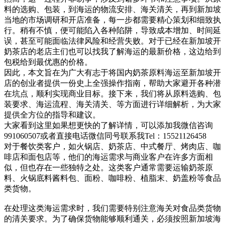
料的选购、包装，到海运的物流安排、海关清关，再到新加坡
当地的市场调研和开店准备，每一步都需要精心策划和细致执
行。稍有不慎，便可能陷入各种陷阱，导致成本增加、时间延
误，甚至可能面临法律风险和经营失败。对于已经在新加坡开
奶茶店的老店主们也可以找我了解海运的最新价格，这边给到
包税给到最优惠的价格。
因此，本文旨在为广大有志于将国内奶茶原料海运至新加坡开
店的创业者提供一份史上全强操作指南，帮助大家避开各种潜
在坑点，顺利实现商业目标。接下来，我们将从原料选购、包
装要求、海运流程、海关清关、等方面进行详细解析，为大家
提供全方位的指导和建议。
大家看到这里如果想更快的了解详情，可以添加我微信咨询
991060507或者直接电话微信同号联系我Tel：15521126458
对于餐饮类客户，如火锅店、奶茶店、中式餐厅、烤肉店、咖
啡店和面包店等，他们的海运需求与商业客户在许多方面相
似，但也存在一些独特之处。这类客户通常需要运输奶茶原
料、火锅底料酱料包、面粉、咖啡粉、植脂末、奶盖粉等食品
类货物。
在处理这类海运需求时，我们需要特别注意海关对食品类货物
的清关要求。为了确保货物能够顺利通关，必须按照新加坡海