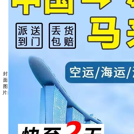
封
面
图
片: