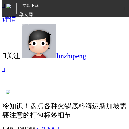

立即下载

华人网
详情
欧洲华人生活APP

关注
linzhipeng

冷知识！盘点各种火锅底料海运新加坡需
要注意的打包标签细节
1回复 1261阅读
生活服务
